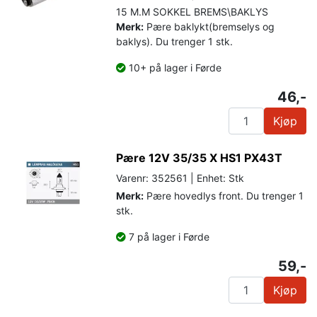
15 M.M SOKKEL BREMS\BAKLYS
Merk:
Pære baklykt(bremselys og
baklys). Du trenger 1 stk.
10+ på lager i Førde
46,-
Kjøp
Pære 12V 35/35 X HS1 PX43T
Varenr: 352561 | Enhet: Stk
Merk:
Pære hovedlys front. Du trenger 1
stk.
7 på lager i Førde
59,-
Kjøp