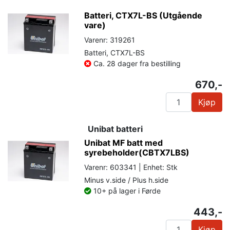
Batteri, CTX7L-BS (Utgående
vare)
Varenr: 319261
Batteri, CTX7L-BS
Ca. 28 dager fra bestilling
670,-
Kjøp
Unibat batteri
Unibat MF batt med
syrebeholder(CBTX7LBS)
Varenr: 603341 | Enhet: Stk
Minus v.side / Plus h.side
10+ på lager i Førde
443,-
Kjøp