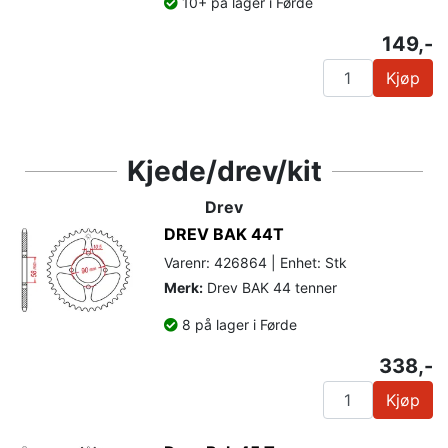
10+ på lager i Førde
149,-
Kjøp
Kjede/drev/kit
Drev
DREV BAK 44T
Varenr: 426864 | Enhet: Stk
Merk:
Drev BAK 44 tenner
8 på lager i Førde
338,-
Kjøp