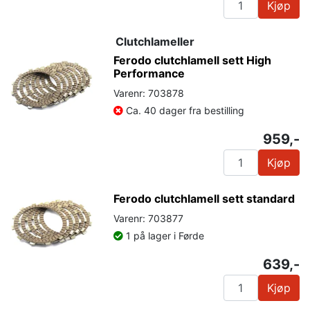
Kjøp
Clutchlameller
Ferodo clutchlamell sett High
Performance
Varenr: 703878
Ca. 40 dager fra bestilling
959,-
Kjøp
Ferodo clutchlamell sett standard
Varenr: 703877
1 på lager i Førde
639,-
Kjøp