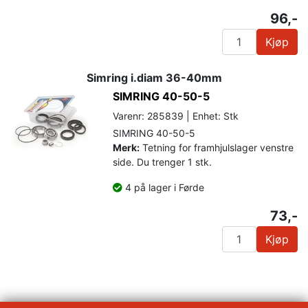
96,-
Kjøp
Simring i.diam 36-40mm
SIMRING 40-50-5
Varenr: 285839 | Enhet: Stk
SIMRING 40-50-5
Merk:
Tetning for framhjulslager venstre
side. Du trenger 1 stk.
4 på lager i Førde
73,-
Kjøp