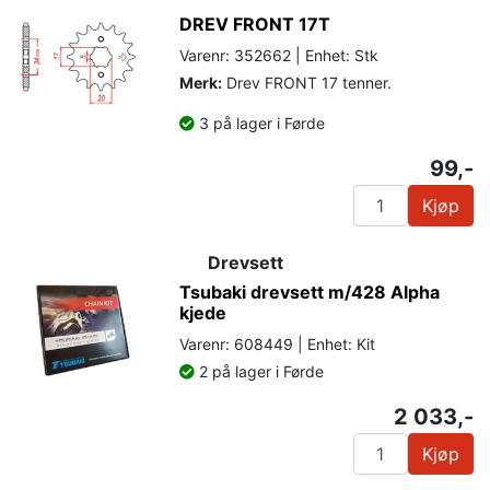
DREV FRONT 17T
Varenr: 352662 | Enhet: Stk
Merk:
Drev FRONT 17 tenner.
3 på lager i Førde
99,-
Kjøp
Drevsett
Tsubaki drevsett m/428 Alpha
kjede
Varenr: 608449 | Enhet: Kit
2 på lager i Førde
2 033,-
Kjøp