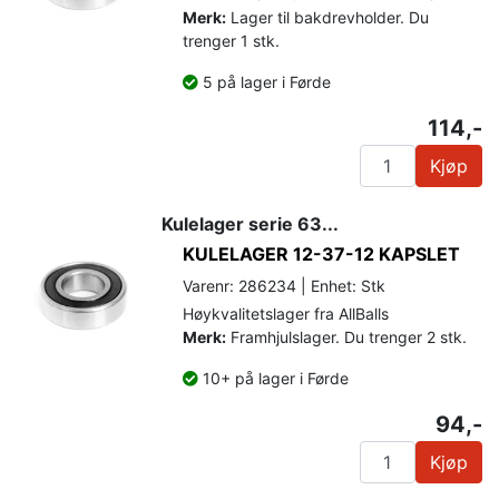
Merk:
Lager til bakdrevholder. Du
trenger 1 stk.
5 på lager i Førde
114,-
Kjøp
Kulelager serie 63...
KULELAGER 12-37-12 KAPSLET
Varenr: 286234 | Enhet: Stk
Høykvalitetslager fra AllBalls
Merk:
Framhjulslager. Du trenger 2 stk.
10+ på lager i Førde
94,-
Kjøp