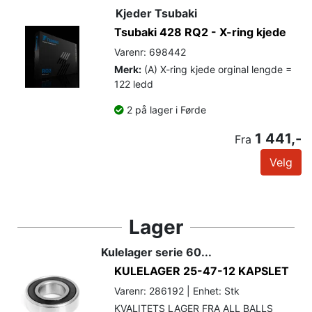
Kjeder Tsubaki
Tsubaki 428 RQ2 - X-ring kjede
Varenr: 698442
Merk:
(A) X-ring kjede orginal lengde =
122 ledd
2 på lager i Førde
1 441,-
Fra
Velg
Lager
Kulelager serie 60...
KULELAGER 25-47-12 KAPSLET
Varenr: 286192 | Enhet: Stk
KVALITETS LAGER FRA ALL BALLS