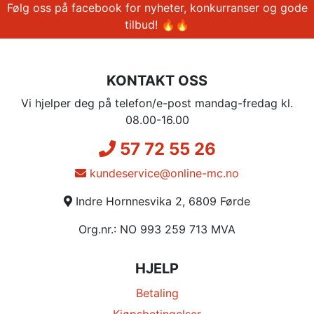
Følg oss på facebook for nyheter, konkurranser og gode
tilbud! 🔥🔥
KONTAKT OSS
Vi hjelper deg på telefon/e-post mandag-fredag kl.
08.00-16.00
57 72 55 26
kundeservice@online-mc.no
Indre Hornnesvika 2, 6809 Førde
Org.nr.: NO 993 259 713 MVA
HJELP
Betaling
Kjøpsbetingelser