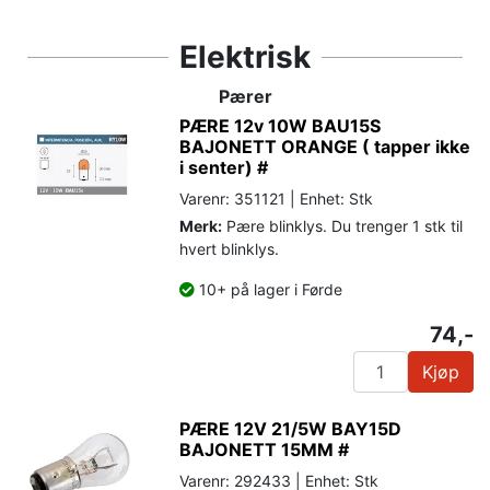
Elektrisk
Pærer
PÆRE 12v 10W BAU15S
BAJONETT ORANGE ( tapper ikke
i senter) #
Varenr: 351121 | Enhet: Stk
Merk:
Pære blinklys. Du trenger 1 stk til
hvert blinklys.
10+ på lager i Førde
74,-
Kjøp
PÆRE 12V 21/5W BAY15D
BAJONETT 15MM #
Varenr: 292433 | Enhet: Stk