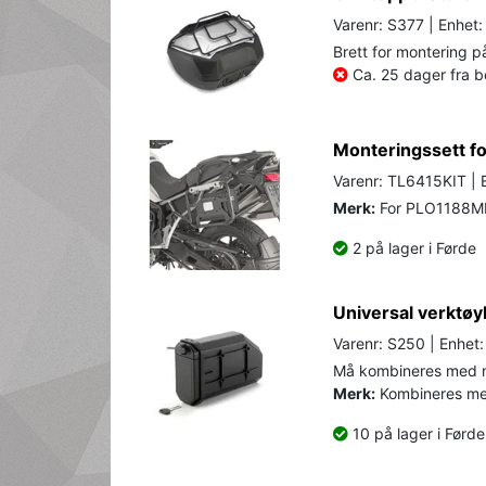
Varenr: S377 | Enhet:
Brett for montering 
Ca. 25 dager fra be
Monteringssett f
Varenr: TL6415KIT | 
Merk:
For PLO1188MK
2 på lager i Førde
Universal verktø
Varenr: S250 | Enhet:
Må kombineres med m
Merk:
Kombineres me
10 på lager i Førde