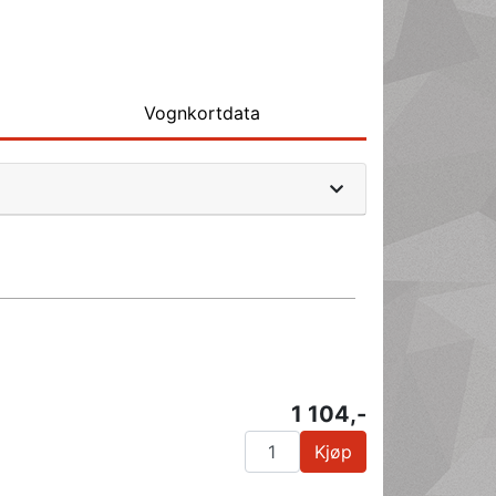
Vognkortdata
1 104,-
Kjøp