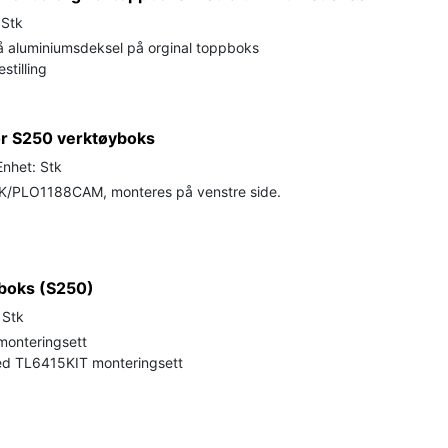
 Stk
på aluminiumsdeksel på orginal toppboks
stilling
or S250 verktøyboks
Enhet: Stk
/PLO1188CAM, monteres på venstre side.
yboks (S250)
 Stk
onteringsett
d TL6415KIT monteringsett