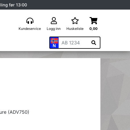
ling før 13:00
Kundeservice
Logg inn
Huskeliste
0,00
ure (ADV750)