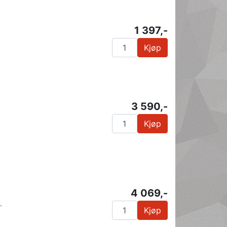
1 397,-
Kjøp
3 590,-
Kjøp
4 069,-
.
Kjøp