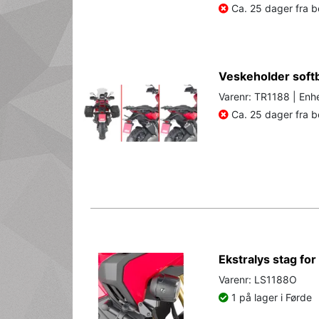
Ca. 25 dager fra be
Veskeholder soft
Varenr: TR1188 | Enhe
Ca. 25 dager fra be
Ekstralys stag fo
Varenr: LS1188O
1 på lager i Førde