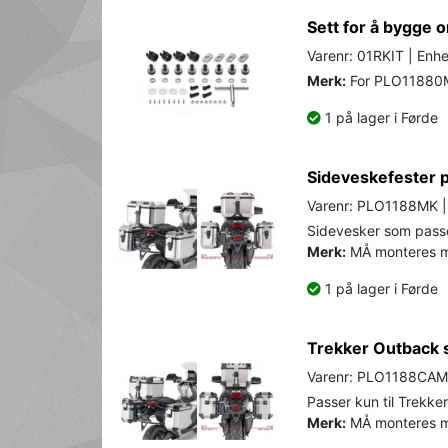
Sett for å bygge 
Varenr: 01RKIT | Enhe
Merk:
For PLO11880
1 på lager i Førde
Sideveskefester p
Varenr: PLO1188MK | 
Sidevesker som passe
Merk:
MÅ monteres me
1 på lager i Førde
Trekker Outback
Varenr: PLO1188CAM 
Passer kun til Trekke
Merk:
MÅ monteres me