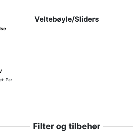
Veltebøyle/Sliders
lse
V
et: Par
Filter og tilbehør