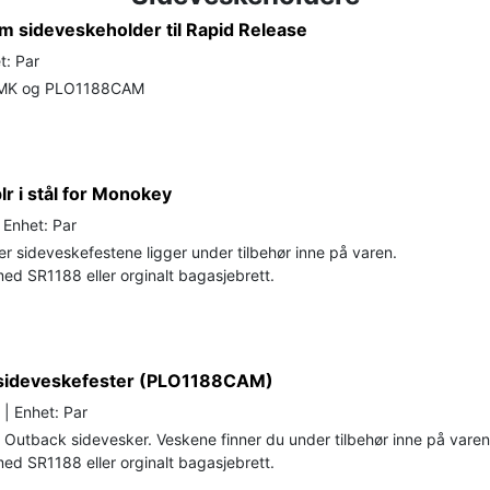
om sideveskeholder til Rapid Release
t: Par
MK og PLO1188CAM
lr i stål for Monokey
Enhet: Par
r sideveskefestene ligger under tilbehør inne på varen.
d SR1188 eller orginalt bagasjebrett.
 sideveskefester (PLO1188CAM)
| Enhet: Par
r Outback sidevesker. Veskene finner du under tilbehør inne på varen
d SR1188 eller orginalt bagasjebrett.