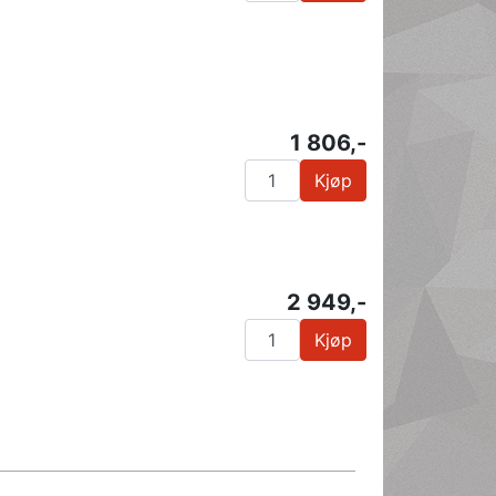
1 806,-
Kjøp
2 949,-
Kjøp