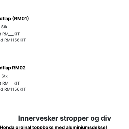
udflap (RM01)
 Stk
t RM___KIT
ed RM1156KIT
udflap RM02
: Stk
t RM___KIT
ed RM1156KIT
Innervesker stropper og div
r Honda orginal toppboks med aluminiumsdeksel