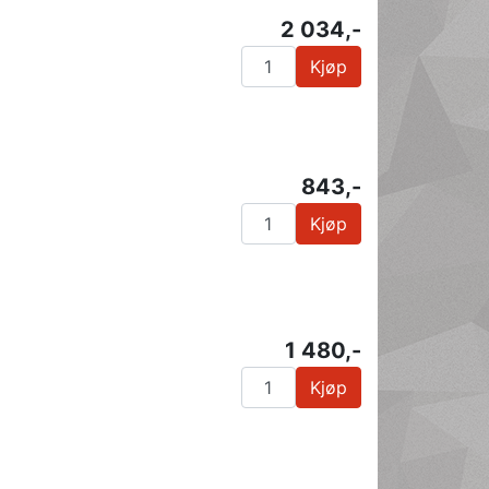
2 034,-
Kjøp
843,-
Kjøp
1 480,-
Kjøp