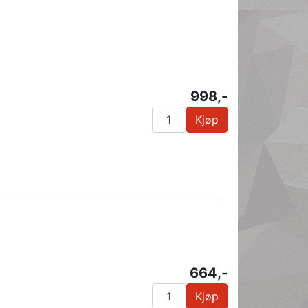
998,-
Kjøp
664,-
Kjøp