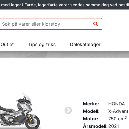
 med lager i Førde, lagerførte varer sendes samme dag ved bestil
Outlet
Tips og triks
Delekataloger
Merke:
HONDA
Modell:
X-Advent
3
Motor:
750 cm
Årsmodell:
2021