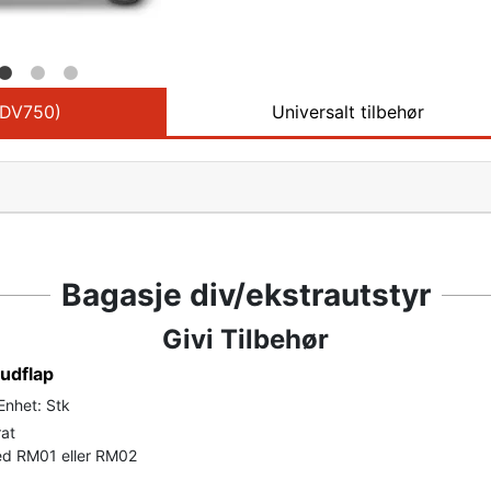
ADV750)
Universalt tilbehør
Bagasje div/ekstrautstyr
Givi Tilbehør
udflap
Enhet: Stk
at
d RM01 eller RM02