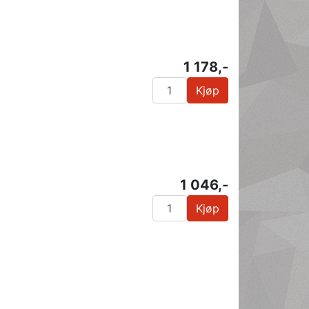
1 178,-
Kjøp
1 046,-
Kjøp