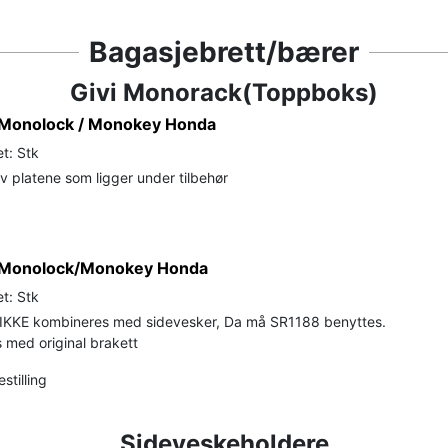
Bagasjebrett/bærer
Givi Monorack(Toppboks)
t Monolock / Monokey Honda
t: Stk
 platene som ligger under tilbehør
t Monolock/Monokey Honda
t: Stk
 IKKE kombineres med sidevesker, Da må SR1188 benyttes.
med original brakett
stilling
Sideveskeholdere