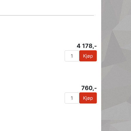
4 178,-
Kjøp
760,-
Kjøp