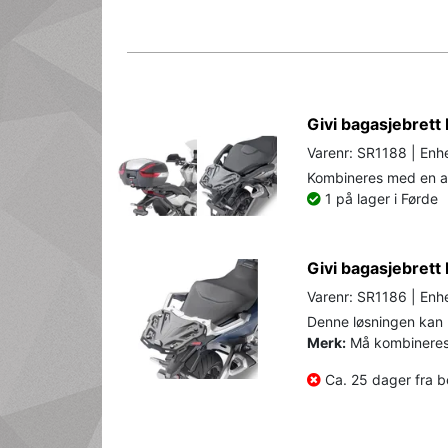
Givi bagasjebret
Varenr: SR1188 | Enhe
Kombineres med en av
1 på lager i Førde
Givi bagasjebret
Varenr: SR1186 | Enhe
Denne løsningen kan
Merk:
Må kombineres 
Ca. 25 dager fra be