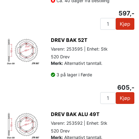
Ca. 40 dager fra bestilling
597,-
Kjøp
DREV BAK 52T
Varenr: 253595 | Enhet: Stk
520 Drev
Merk:
Alternativt tanntall.
3 på lager i Førde
605,-
Kjøp
DREV BAK ALU 49T
Varenr: 253592 | Enhet: Stk
520 Drev
Merk:
Alternativt tanntall.