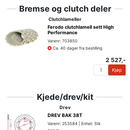
Bremse og clutch deler
Clutchlameller
Ferodo clutchlamell sett High
Performance
Varenr: 703850
Ca. 40 dager fra bestilling
2 527,-
Kjøp
Kjede/drev/kit
Drev
DREV BAK 38T
Varenr: 253584 | Enhet: Stk