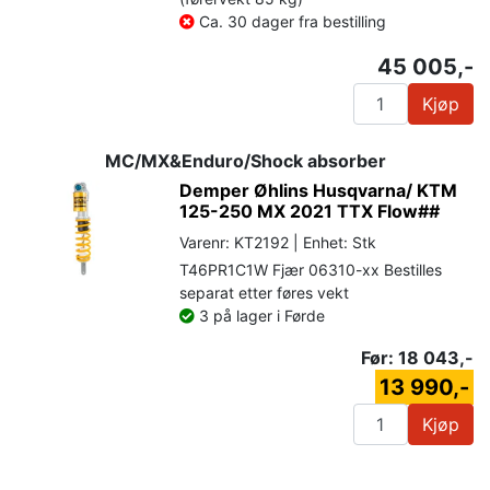
Ca. 30 dager fra bestilling
45 005,-
Kjøp
MC/MX&Enduro/Shock absorber
Demper Øhlins Husqvarna/ KTM
125-250 MX 2021 TTX Flow##
Varenr: KT2192 | Enhet: Stk
T46PR1C1W Fjær 06310-xx Bestilles
separat etter føres vekt
3 på lager i Førde
Før: 18 043,-
13 990,-
Kjøp