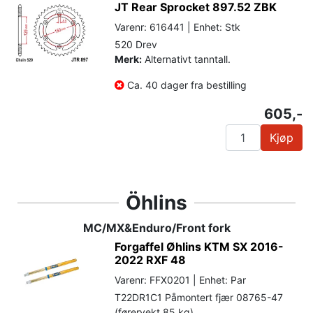
JT Rear Sprocket 897.52 ZBK
Varenr: 616441 | Enhet: Stk
520 Drev
Merk:
Alternativt tanntall.
Ca. 40 dager fra bestilling
605,-
Kjøp
Öhlins
MC/MX&Enduro/Front fork
Forgaffel Øhlins KTM SX 2016-
2022 RXF 48
Varenr: FFX0201 | Enhet: Par
T22DR1C1 Påmontert fjær 08765-47
(førervekt 85 kg)