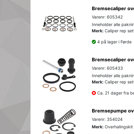
Bremsecaliper ov
Varenr: 605342
Inneholder alle paknin
Merk:
Caliper rep sett
4 på lager i Førde
Bremsecaliper ov
Varenr: 605433
Inneholder alle paknin
Merk:
Caliper rep set
Ca. 21 dager fra be
Bremsepumpe ove
Varenr: 354024
Merk:
Overhalingskit