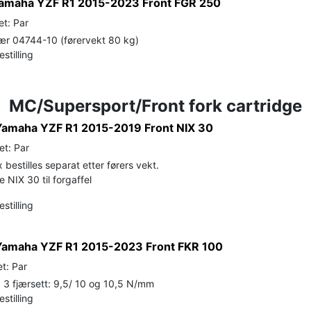
 Yamaha YZF R1 2015-2023 Front FGR 250
et: Par
ær 04744-10 (førervekt 80 kg)
stilling
MC/Supersport/Front fork cartridge
 Yamaha YZF R1 2015-2019 Front NIX 30
et: Par
estilles separat etter førers vekt.
 NIX 30 til forgaffel
stilling
 Yamaha YZF R1 2015-2023 Front FKR 100
t: Par
3 fjærsett: 9,5/ 10 og 10,5 N/mm
stilling