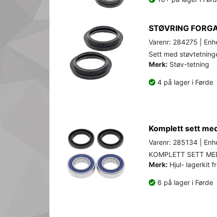
STØVRING FORGA
Varenr: 284275 | Enhe
Sett med støvtetninger
Merk:
Støv-tetning
4 på lager i Førde
Komplett sett med 
Varenr: 285134 | Enhe
KOMPLETT SETT MED
Merk:
Hjul- lagerkit f
6 på lager i Førde