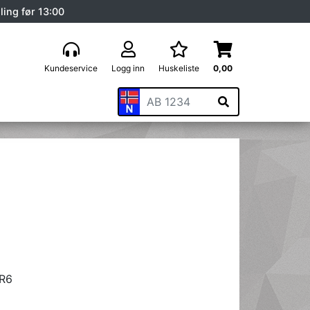
ling før 13:00
Kundeservice
Logg inn
Huskeliste
0,00
R6