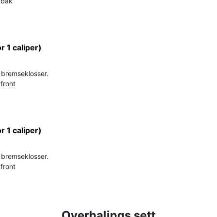
t bak
or 1 caliper)
r bremseklosser.
 front
or 1 caliper)
r bremseklosser.
 front
Overhalings sett