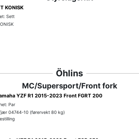
T KONISK
t: Sett
KONISK
Öhlins
MC/Supersport/Front fork
 Yamaha YZF R1 2015-2023 Front FGRT 200
het: Par
jær 04744-10 (førervekt 80 kg)
stilling