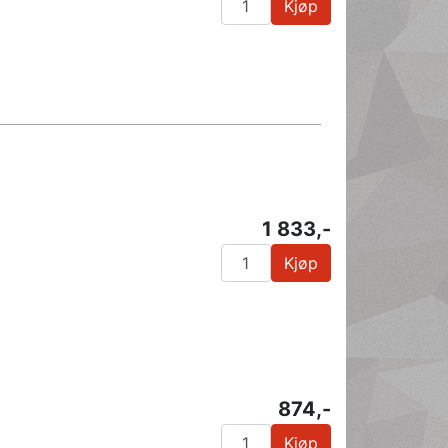
Kjøp
1 833,-
Kjøp
874,-
Kjøp