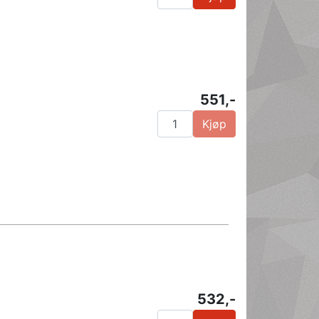
551,-
Kjøp
532,-