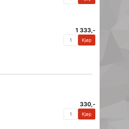
1 333,-
Kjøp
330,-
Kjøp