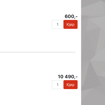
600,-
Kjøp
10 490,-
Kjøp