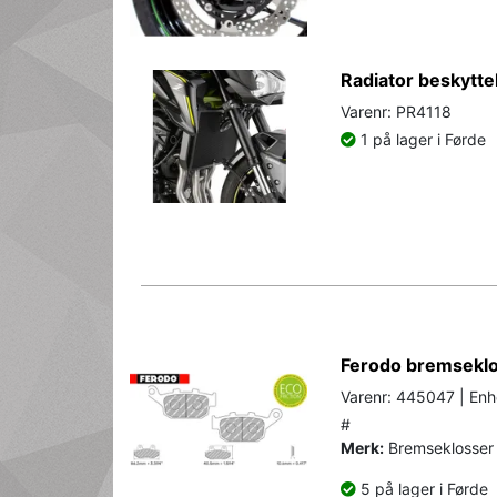
Radiator beskytte
Varenr: PR4118
1 på lager i Førde
Ferodo bremseklos
Varenr: 445047 | Enh
#
Merk:
Bremseklosser 
5 på lager i Førde