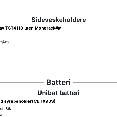
Sideveskeholdere
g av TST4118 uten Monorack##
tgått)
Batteri
Unibat batteri
med syrebeholder(CBTX9BS)
et: Stk
de