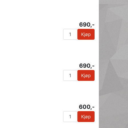
690,-
Kjøp
690,-
Kjøp
600,-
Kjøp