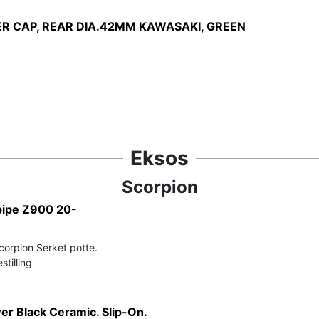
R CAP, REAR DIA.42MM KAWASAKI, GREEN
Eksos
Scorpion
pipe Z900 20-
Scorpion Serket potte.
stilling
r Black Ceramic. Slip-On.