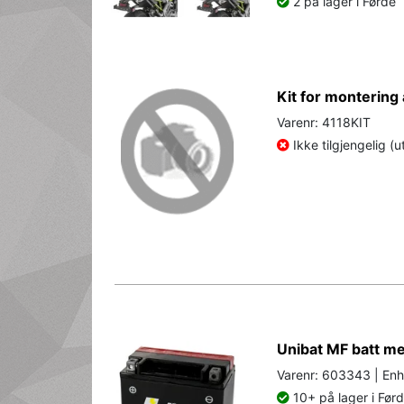
2 på lager i Førde
Kit for monterin
Varenr: 4118KIT
Ikke tilgjengelig (u
Unibat MF batt 
Varenr: 603343 | Enh
10+ på lager i Før