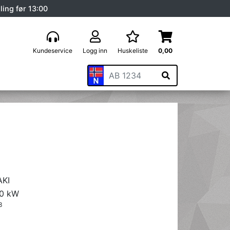
ling før 13:00
Kundeservice
Logg inn
Huskeliste
0,00
KI
70 kW
3