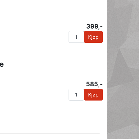
399,-
Kjøp
e
585,-
Kjøp