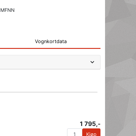
HMFNN
Vognkortdata
1 795,-
Kjøp