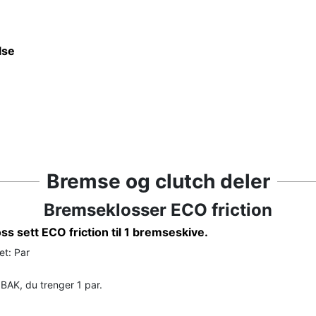
lse
Bremse og clutch deler
Bremseklosser ECO friction
s sett ECO friction til 1 bremseskive.
et: Par
BAK, du trenger 1 par.