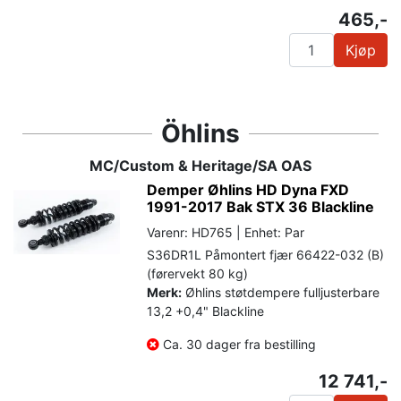
465,-
Kjøp
Öhlins
MC/Custom & Heritage/SA OAS
Demper Øhlins HD Dyna FXD
1991-2017 Bak STX 36 Blackline
Varenr: HD765 | Enhet: Par
S36DR1L Påmontert fjær 66422-032 (B)
(førervekt 80 kg)
Merk:
Øhlins støtdempere fulljusterbare
13,2 +0,4" Blackline
Ca. 30 dager fra bestilling
12 741,-