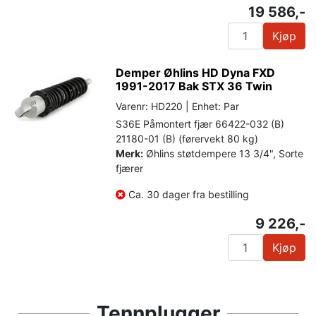
19 586,-
Kjøp
Demper Øhlins HD Dyna FXD
1991-2017 Bak STX 36 Twin
Varenr: HD220 | Enhet: Par
S36E Påmontert fjær 66422-032 (B)
21180-01 (B) (førervekt 80 kg)
Merk:
Øhlins støtdempere 13 3/4", Sorte
fjærer
Ca. 30 dager fra bestilling
9 226,-
Kjøp
Tennplugger