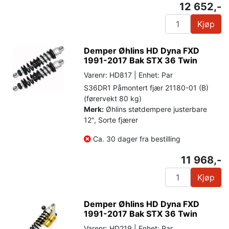
12 652,-
Kjøp
Demper Øhlins HD Dyna FXD
1991-2017 Bak STX 36 Twin
Varenr: HD817 | Enhet: Par
S36DR1 Påmontert fjær 21180-01 (B)
(førervekt 80 kg)
Merk:
Øhlins støtdempere justerbare
12", Sorte fjærer
Ca. 30 dager fra bestilling
11 968,-
Kjøp
Demper Øhlins HD Dyna FXD
1991-2017 Bak STX 36 Twin
Varenr: HD219 | Enhet: Par