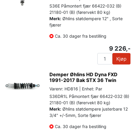
S36E Påmontert fjær 66422-032 (B)
21180-01 (B) (førervekt 80 kg)
Merk:
Øhlins støtdempere 12" , Sorte
fjærer
Ca. 30 dager fra bestilling
9 226,-
Kjøp
Demper Øhlins HD Dyna FXD
1991-2017 Bak STX 36 Twin
Varenr: HD816 | Enhet: Par
S36DR1L Påmontert fjær 66422-032 (B)
21180-01 (B) (førervekt 80 kg)
Merk:
Øhlins støtdempere justerbare 12
3/4" +/-5mm, Sorte fjærer
Ca. 30 dager fra bestilling