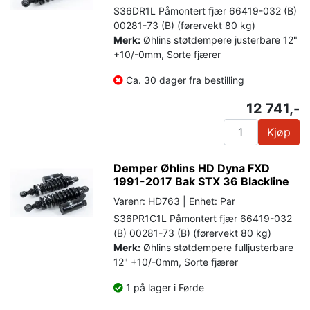
S36DR1L Påmontert fjær 66419-032 (B)
00281-73 (B) (førervekt 80 kg)
Merk:
Øhlins støtdempere justerbare 12"
+10/-0mm, Sorte fjærer
Ca. 30 dager fra bestilling
12 741,-
Kjøp
Demper Øhlins HD Dyna FXD
1991-2017 Bak STX 36 Blackline
Varenr: HD763 | Enhet: Par
S36PR1C1L Påmontert fjær 66419-032
(B) 00281-73 (B) (førervekt 80 kg)
Merk:
Øhlins støtdempere fulljusterbare
12" +10/-0mm, Sorte fjærer
1 på lager i Førde