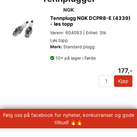
NGK
Tennplugg NGK DCPR8-E (4339)
- løs topp
Varenr: 604093 | Enhet: Stk
Løs topp
Merk:
Standard plugg
10+ på lager i Førde
177,-
Kjøp
Følg oss på facebook for nyheter, konkurranser og gode
tilbud! 🔥🔥