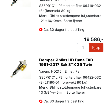
S36PR1C1L Påmontert fjær 66419-032
(B) (førervekt 80 kg)
Merk:
Øhlins støtdempere fulljusterbare
12" +10/-0mm, Sorte fjærer
Ca. 30 dager fra bestilling
19 586,-
Kjøp
Demper Øhlins HD Dyna FXD
1991-2017 Bak STX 36 Twin
Varenr: HD215 | Enhet: Par
S36PR1C1L Påmontert fjær 66422-032
(B) 21180-01 (førervekt 80 kg)
Merk:
Øhlins støtdempere fulljusterbare
13 3/8"+/- 5mm, Sorte fjærer
Ca. 30 dager fra bestilling