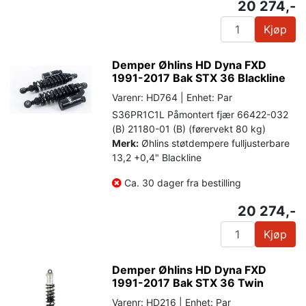
20 274,-
Kjøp
Demper Øhlins HD Dyna FXD
1991-2017 Bak STX 36 Blackline
Varenr: HD764 | Enhet: Par
S36PR1C1L Påmontert fjær 66422-032
(B) 21180-01 (B) (førervekt 80 kg)
Merk:
Øhlins støtdempere fulljusterbare
13,2 +0,4" Blackline
Ca. 30 dager fra bestilling
20 274,-
Kjøp
Demper Øhlins HD Dyna FXD
1991-2017 Bak STX 36 Twin
Varenr: HD216 | Enhet: Par