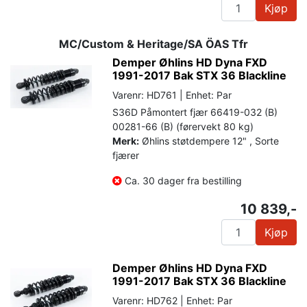
Kjøp
MC/Custom & Heritage/SA ÖAS Tfr
Demper Øhlins HD Dyna FXD
1991-2017 Bak STX 36 Blackline
Varenr: HD761 | Enhet: Par
S36D Påmontert fjær 66419-032 (B)
00281-66 (B) (førervekt 80 kg)
Merk:
Øhlins støtdempere 12" , Sorte
fjærer
Ca. 30 dager fra bestilling
10 839,-
Kjøp
Demper Øhlins HD Dyna FXD
1991-2017 Bak STX 36 Blackline
Varenr: HD762 | Enhet: Par