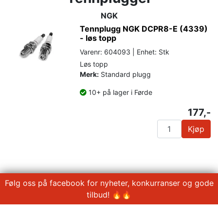
NGK
Tennplugg NGK DCPR8-E (4339)
- løs topp
Varenr: 604093 | Enhet: Stk
Løs topp
Merk:
Standard plugg
10+ på lager i Førde
177,-
Kjøp
Følg oss på facebook for nyheter, konkurranser og gode
tilbud! 🔥🔥