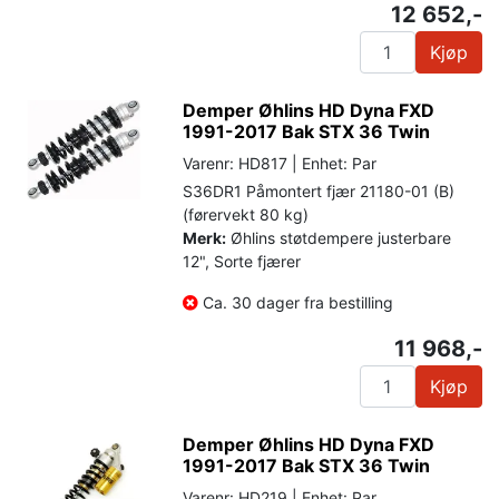
12 652,-
Kjøp
Demper Øhlins HD Dyna FXD
1991-2017 Bak STX 36 Twin
Varenr: HD817 | Enhet: Par
S36DR1 Påmontert fjær 21180-01 (B)
(førervekt 80 kg)
Merk:
Øhlins støtdempere justerbare
12", Sorte fjærer
Ca. 30 dager fra bestilling
11 968,-
Kjøp
Demper Øhlins HD Dyna FXD
1991-2017 Bak STX 36 Twin
Varenr: HD219 | Enhet: Par