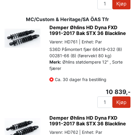
Kjøp
MC/Custom & Heritage/SA ÖAS Tfr
Demper Øhlins HD Dyna FXD
1991-2017 Bak STX 36 Blackline
Varenr: HD761 | Enhet: Par
S36D Påmontert fjær 66419-032 (B)
00281-66 (B) (førervekt 80 kg)
Merk:
Øhlins støtdempere 12" , Sorte
fjærer
Ca. 30 dager fra bestilling
10 839,-
Kjøp
Demper Øhlins HD Dyna FXD
1991-2017 Bak STX 36 Blackline
Varenr: HD762 | Enhet: Par