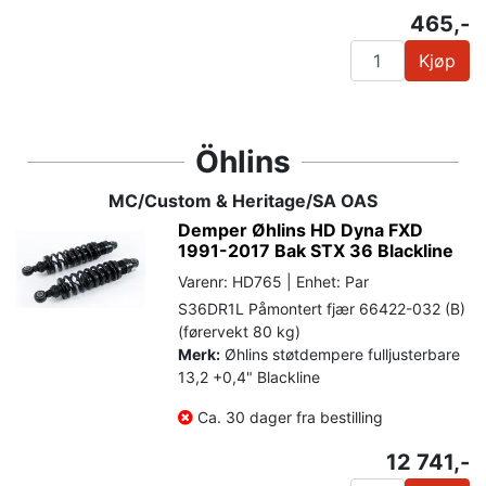
465,-
Kjøp
Öhlins
MC/Custom & Heritage/SA OAS
Demper Øhlins HD Dyna FXD
1991-2017 Bak STX 36 Blackline
Varenr: HD765 | Enhet: Par
S36DR1L Påmontert fjær 66422-032 (B)
(førervekt 80 kg)
Merk:
Øhlins støtdempere fulljusterbare
13,2 +0,4" Blackline
Ca. 30 dager fra bestilling
12 741,-