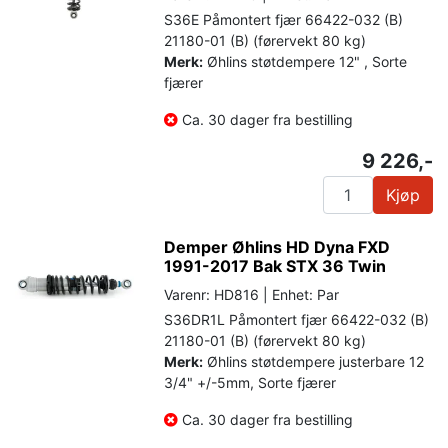
S36E Påmontert fjær 66422-032 (B)
21180-01 (B) (førervekt 80 kg)
Merk:
Øhlins støtdempere 12" , Sorte
fjærer
Ca. 30 dager fra bestilling
9 226,-
Kjøp
Demper Øhlins HD Dyna FXD
1991-2017 Bak STX 36 Twin
Varenr: HD816 | Enhet: Par
S36DR1L Påmontert fjær 66422-032 (B)
21180-01 (B) (førervekt 80 kg)
Merk:
Øhlins støtdempere justerbare 12
3/4" +/-5mm, Sorte fjærer
Ca. 30 dager fra bestilling