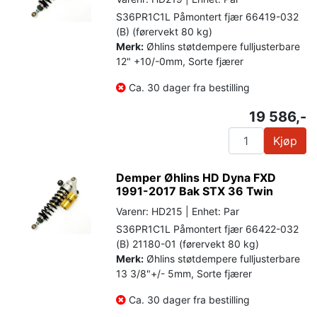
S36PR1C1L Påmontert fjær 66419-032
(B) (førervekt 80 kg)
Merk:
Øhlins støtdempere fulljusterbare
12" +10/-0mm, Sorte fjærer
Ca. 30 dager fra bestilling
19 586,-
Kjøp
Demper Øhlins HD Dyna FXD
1991-2017 Bak STX 36 Twin
Varenr: HD215 | Enhet: Par
S36PR1C1L Påmontert fjær 66422-032
(B) 21180-01 (førervekt 80 kg)
Merk:
Øhlins støtdempere fulljusterbare
13 3/8"+/- 5mm, Sorte fjærer
Ca. 30 dager fra bestilling