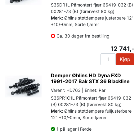
S36DR1L Påmontert fjær 66419-032 (B)
00281-73 (B) (førervekt 80 kg)
Merk:
Øhlins støtdempere justerbare 12"
+10/-0mm, Sorte fjærer
Ca. 30 dager fra bestilling
12 741,-
Kjøp
Demper Øhlins HD Dyna FXD
1991-2017 Bak STX 36 Blackline
Varenr: HD763 | Enhet: Par
S36PR1C1L Påmontert fjær 66419-032
(B) 00281-73 (B) (førervekt 80 kg)
Merk:
Øhlins støtdempere fulljusterbare
12" +10/-0mm, Sorte fjærer
1 på lager i Førde