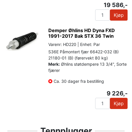
19 586,-
Kjøp
Demper Øhlins HD Dyna FXD
1991-2017 Bak STX 36 Twin
Varenr: HD220 | Enhet: Par
S36E Påmontert fjær 66422-032 (B)
21180-01 (B) (førervekt 80 kg)
Merk:
Øhlins støtdempere 13 3/4", Sorte
fjærer
Ca. 30 dager fra bestilling
9 226,-
Kjøp
Tennplugger