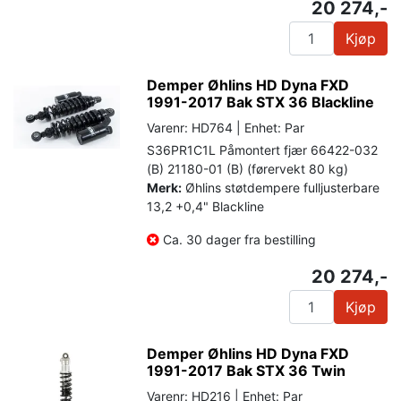
20 274,-
Kjøp
Demper Øhlins HD Dyna FXD
1991-2017 Bak STX 36 Blackline
Varenr: HD764 | Enhet: Par
S36PR1C1L Påmontert fjær 66422-032
(B) 21180-01 (B) (førervekt 80 kg)
Merk:
Øhlins støtdempere fulljusterbare
13,2 +0,4" Blackline
Ca. 30 dager fra bestilling
20 274,-
Kjøp
Demper Øhlins HD Dyna FXD
1991-2017 Bak STX 36 Twin
Varenr: HD216 | Enhet: Par