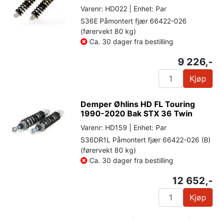
Varenr: HD022 | Enhet: Par
S36E Påmontert fjær 66422-026
(førervekt 80 kg)
Ca. 30 dager fra bestilling
9 226,-
Kjøp
Demper Øhlins HD FL Touring
1990-2020 Bak STX 36 Twin
Varenr: HD159 | Enhet: Par
S36DR1L Påmontert fjær 66422-026 (B)
(førervekt 80 kg)
Ca. 30 dager fra bestilling
12 652,-
Kjøp