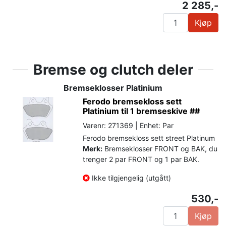
2 285,-
Kjøp
Bremse og clutch deler
Bremseklosser Platinium
Ferodo bremsekloss sett
Platinium til 1 bremseskive ##
Varenr: 271369 | Enhet: Par
Ferodo bremsekloss sett street Platinum
Merk:
Bremseklosser FRONT og BAK, du
trenger 2 par FRONT og 1 par BAK.
Ikke tilgjengelig (utgått)
530,-
Kjøp