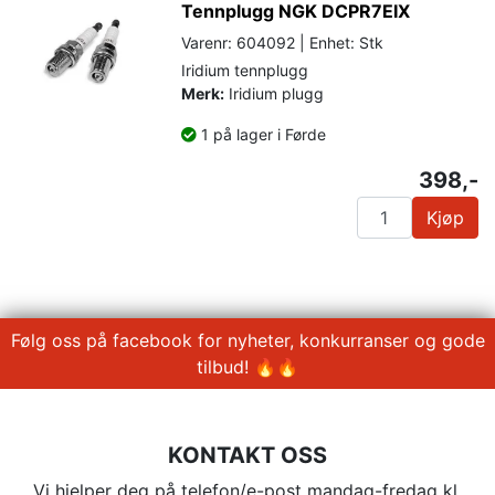
Tennplugg NGK DCPR7EIX
Varenr: 604092 | Enhet: Stk
Iridium tennplugg
Merk:
Iridium plugg
1 på lager i Førde
398,-
Kjøp
Følg oss på facebook for nyheter, konkurranser og gode
tilbud! 🔥🔥
KONTAKT OSS
Vi hjelper deg på telefon/e-post mandag-fredag kl.