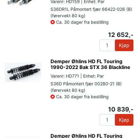
Varenr: HD159 | Enhet: Par
S36DR1L Påmontert fjær 66422-026 (B)
(førervekt 80 kg)
Ca. 30 dager fra bestilling
12 652,-
Kjøp
Demper Øhlins HD FL Touring
1990-2022 Bak STX 36 Blackline
Varenr: HD771 | Enhet: Par
S36D Påmontert fjær 00280-21 (B)
(førervekt 80 kg)
Ca. 30 dager fra bestilling
10 839,-
Kjøp
Demper Øhlins HD FL Touring