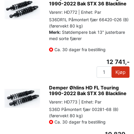
1990-2022 Bak STX 36 Blackline
Varenr: HD772 | Enhet: Par
S36DR1L Påmontert fjær 66420-026 (B)
(førervekt 80 kg)
Merk:
Støtdempere bak 13" justerbare
med sorte fjærer
Ca. 30 dager fra bestilling
12 741,-
Kjøp
Demper Øhlins HD FL Touring
1990-2022 Bak STX 36 Blackline
Varenr: HD773 | Enhet: Par
S36D Påmontert fjær 00281-68 (B)
(førervekt 80 kg)
Ca. 30 dager fra bestilling