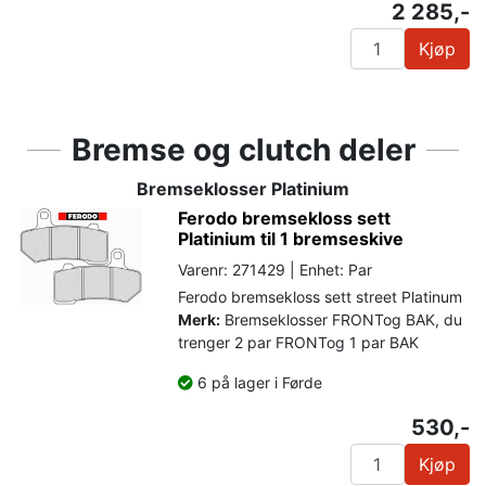
2 285,-
Kjøp
Bremse og clutch deler
Bremseklosser Platinium
Ferodo bremsekloss sett
Platinium til 1 bremseskive
Varenr: 271429 | Enhet: Par
Ferodo bremsekloss sett street Platinum
Merk:
Bremseklosser FRONTog BAK, du
trenger 2 par FRONTog 1 par BAK
6 på lager i Førde
530,-
Kjøp