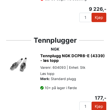
9 226,-
Kjøp
Tennplugger
NGK
Tennplugg NGK DCPR8-E (4339)
- løs topp
Varenr: 604093 | Enhet: Stk
Løs topp
Merk:
Standard plugg
10+ på lager i Førde
177,-
Kjøp