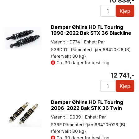
10 839,-
Kjøp
Demper Øhlins HD FL Touring
1990-2022 Bak STX 36 Blackline
Varenr: HD774 | Enhet: Par
S36DR1L Påmontert fjær 66420-26 (B)
(førervekt 80 kg)
Ca. 30 dager fra bestilling
12 741,-
Kjøp
Demper Øhlins HD FL Touring
2006-2022 Bak STX 36 Twin
Varenr: HD039 | Enhet: Par
S36E Påmontert fjær 66420-026 (B)
(førervekt 80 kg)
Ca. 30 dager fra bestilling