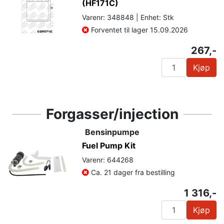
(HF171C)
Varenr: 348848 | Enhet: Stk
Forventet til lager 15.09.2026
267,-
Kjøp
Forgasser/injection
Bensinpumpe
Fuel Pump Kit
Varenr: 644268
Ca. 21 dager fra bestilling
1 316,-
Kjøp