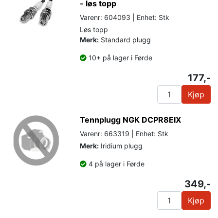
- løs topp
Varenr: 604093 | Enhet: Stk
Løs topp
Merk:
Standard plugg
10+ på lager i Førde
177,-
Kjøp
Tennplugg NGK DCPR8EIX
Varenr: 663319 | Enhet: Stk
Merk:
Iridium plugg
4 på lager i Førde
349,-
Kjøp