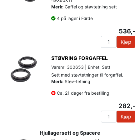
49X60X11
Merk:
Gaffel og støvtetning sett
4 på lager i Førde
536,-
Kjøp
STØVRING FORGAFFEL
Varenr: 300653 | Enhet: Sett
Sett med støvtetninger til forgaffel.
Merk:
Støv-tetning
Ca. 21 dager fra bestilling
282,-
Kjøp
Hjullagersett og Spacere