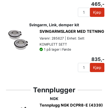
465,-
Kjøp
Svingarm, Link, demper kit
SVINGARMSLAGER MED TETNING
Varenr: 285627 | Enhet: Sett
KOMPLETT SETT
1 på lager i Førde
835,-
Kjøp
Tennplugger
NGK
Tennplugg NGK DCPR8-E (4339)