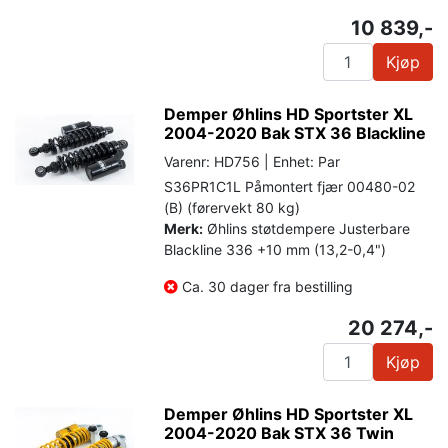
10 839,-
Kjøp
Demper Øhlins HD Sportster XL
2004-2020 Bak STX 36 Blackline
Varenr: HD756 | Enhet: Par
S36PR1C1L Påmontert fjær 00480-02
(B) (førervekt 80 kg)
Merk:
Øhlins støtdempere Justerbare
Blackline 336 +10 mm (13,2-0,4")
Ca. 30 dager fra bestilling
20 274,-
Kjøp
Demper Øhlins HD Sportster XL
2004-2020 Bak STX 36 Twin