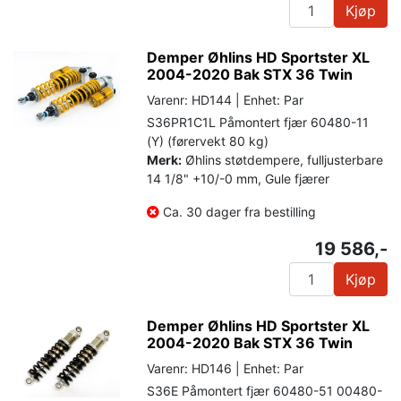
Kjøp
Demper Øhlins HD Sportster XL
2004-2020 Bak STX 36 Twin
Varenr: HD144 | Enhet: Par
S36PR1C1L Påmontert fjær 60480-11
(Y) (førervekt 80 kg)
Merk:
Øhlins støtdempere, fulljusterbare
14 1/8" +10/-0 mm, Gule fjærer
Ca. 30 dager fra bestilling
19 586,-
Kjøp
Demper Øhlins HD Sportster XL
2004-2020 Bak STX 36 Twin
Varenr: HD146 | Enhet: Par
S36E Påmontert fjær 60480-51 00480-