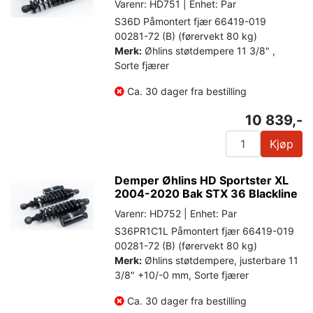
Varenr: HD751 | Enhet: Par
S36D Påmontert fjær 66419-019
00281-72 (B) (førervekt 80 kg)
Merk:
Øhlins støtdempere 11 3/8" ,
Sorte fjærer
Ca. 30 dager fra bestilling
10 839,-
Kjøp
Demper Øhlins HD Sportster XL
2004-2020 Bak STX 36 Blackline
Varenr: HD752 | Enhet: Par
S36PR1C1L Påmontert fjær 66419-019
00281-72 (B) (førervekt 80 kg)
Merk:
Øhlins støtdempere, justerbare 11
3/8" +10/-0 mm, Sorte fjærer
Ca. 30 dager fra bestilling