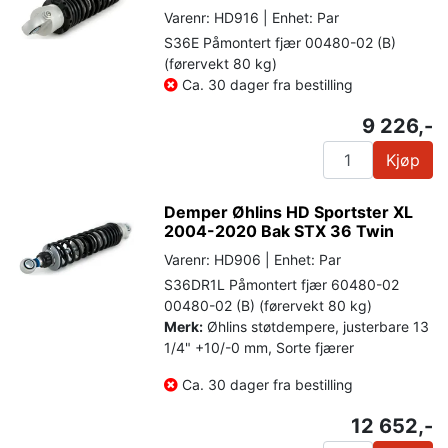
Varenr: HD916 | Enhet: Par
S36E Påmontert fjær 00480-02 (B)
(førervekt 80 kg)
Ca. 30 dager fra bestilling
9 226,-
Kjøp
Demper Øhlins HD Sportster XL
2004-2020 Bak STX 36 Twin
Varenr: HD906 | Enhet: Par
S36DR1L Påmontert fjær 60480-02
00480-02 (B) (førervekt 80 kg)
Merk:
Øhlins støtdempere, justerbare 13
1/4" +10/-0 mm, Sorte fjærer
Ca. 30 dager fra bestilling
12 652,-