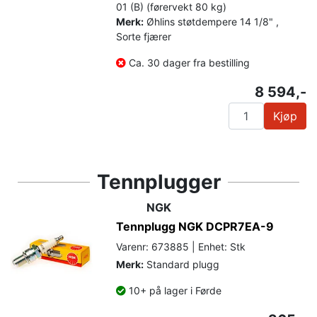
01 (B) (førervekt 80 kg)
Merk:
Øhlins støtdempere 14 1/8" ,
Sorte fjærer
Ca. 30 dager fra bestilling
8 594,-
Kjøp
Tennplugger
NGK
Tennplugg NGK DCPR7EA-9
Varenr: 673885 | Enhet: Stk
Merk:
Standard plugg
10+ på lager i Førde