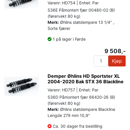
Varenr: HD754 | Enhet: Par
S36E Påmontert fjær 00480-02 (B)
(førervekt 80 kg)
Merk:
Øhlins støtdempere 13 1/4" ,
Sorte fjærer
1 på lager i Førde
9 508,-
Kjøp
Demper Øhlins HD Sportster XL
2004-2020 Bak STX 36 Blackline
Varenr: HD757 | Enhet: Par
S36D Påmontert fjær 66420-26 (B)
(førervekt 80 kg)
Merk:
Øhlins støtdempere Blackline
Lengde 279 mm 10,9"
Ca. 30 dager fra bestilling