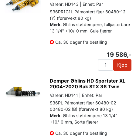
Varenr: HD143 | Enhet: Par
S36PR1C1L Påmontert fjær 60480-12
(Y) (førervekt 80 kg)
Merk:
Øhlins støtdempere, fulljusterbare
13 1/4" +10/-0 mm, Gule fjærer
Ca. 30 dager fra bestilling
19 586,-
Kjøp
Demper Øhlins HD Sportster XL
2004-2020 Bak STX 36 Twin
Varenr: HD141 | Enhet: Par
S36PL Påmontert fjær 60480-02
00480-02 (B) (førervekt 80 kg)
Merk:
Øhlins støtdempere 13 1/4"
+10/-0 mm, Sorte fjærer
Ca. 30 dager fra bestilling