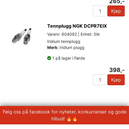
265,-
Kjøp
Tennplugg NGK DCPR7EIX
Varenr: 604092 | Enhet: Stk
Iridium tennplugg
Merk:
Iridium plugg
1 på lager i Førde
398,-
Kjøp
Følg oss på facebook for nyheter, konkurranser og gode
tilbud! 🔥🔥