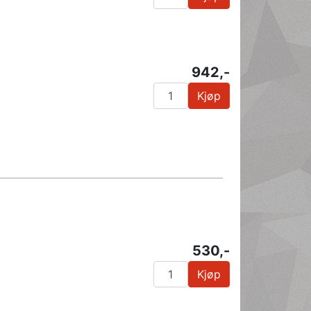
942,-
Kjøp
530,-
Kjøp