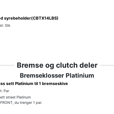
med syrebeholder(CBTX14LBS)
et: Stk
Bremse og clutch deler
Bremseklosser Platinium
s sett Platinium til 1 bremseskive
t: Par
ett street Platinum
FRONT, du trenger 1 par.