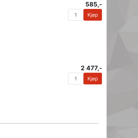
585,-
Kjøp
2 477,-
Kjøp