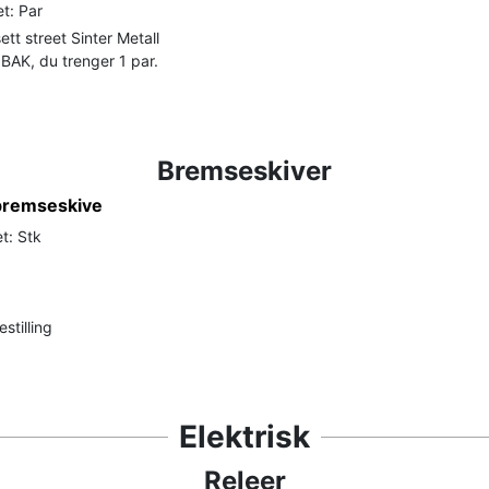
t: Par
tt street Sinter Metall
BAK, du trenger 1 par.
Bremseskiver
bremseskive
t: Stk
stilling
Elektrisk
Releer