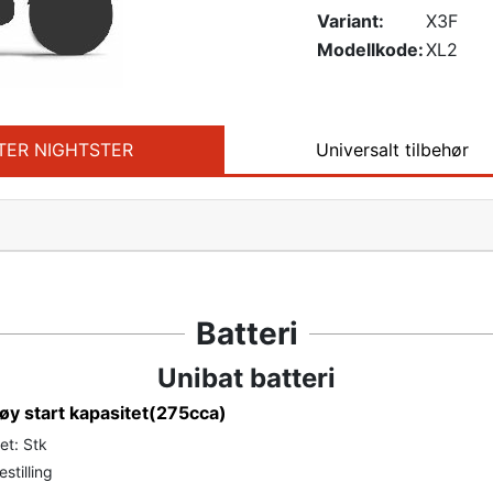
Variant:
X3F
Modellkode:
XL2
TSTER NIGHTSTER
Universalt tilbehør
Batteri
Unibat batteri
y start kapasitet(275cca)
et: Stk
stilling