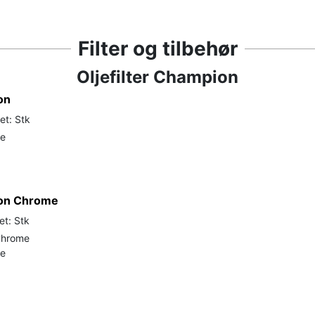
Filter og tilbehør
Oljefilter Champion
on
et: Stk
de
pion Chrome
et: Stk
 Chrome
de