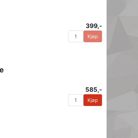
399,-
Kjøp
e
585,-
Kjøp