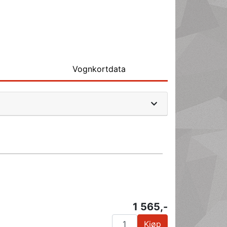
Vognkortdata
1 565,-
Kjøp