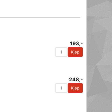
193,-
Kjøp
248,-
Kjøp