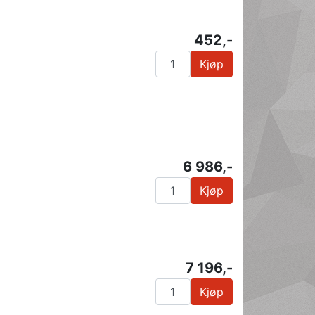
452,-
Kjøp
6 986,-
Kjøp
7 196,-
Kjøp