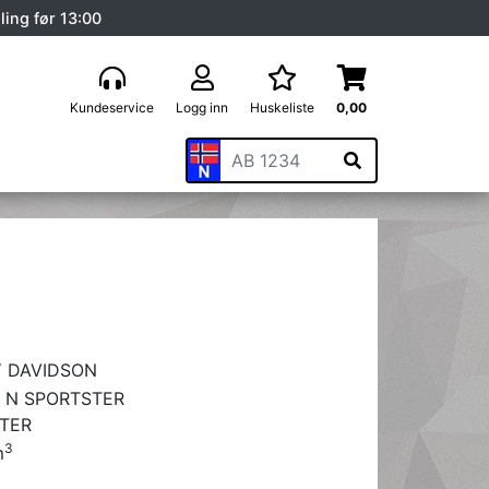
ling før 13:00
Kundeservice
Logg inn
Huskeliste
0,00
 DAVIDSON
0 N SPORTSTER
TER
3
m