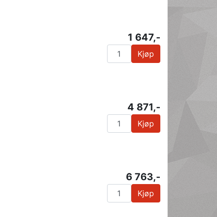
1 647,-
Kjøp
4 871,-
Kjøp
6 763,-
Kjøp