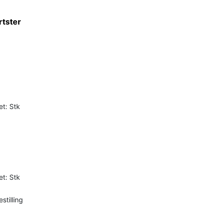
rtster
et: Stk
et: Stk
stilling