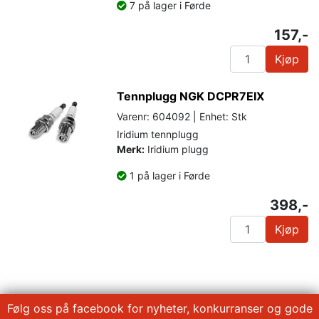
7 på lager i Førde
157,-
Kjøp
Tennplugg NGK DCPR7EIX
Varenr: 604092 | Enhet: Stk
Iridium tennplugg
Merk:
Iridium plugg
1 på lager i Førde
398,-
Kjøp
Følg oss på facebook for nyheter, konkurranser og gode