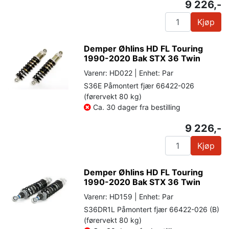
9 226,-
Kjøp
Demper Øhlins HD FL Touring
1990-2020 Bak STX 36 Twin
Varenr: HD022 | Enhet: Par
S36E Påmontert fjær 66422-026
(førervekt 80 kg)
Ca. 30 dager fra bestilling
9 226,-
Kjøp
Demper Øhlins HD FL Touring
1990-2020 Bak STX 36 Twin
Varenr: HD159 | Enhet: Par
S36DR1L Påmontert fjær 66422-026 (B)
(førervekt 80 kg)