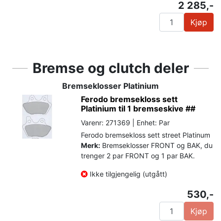
2 285,-
Kjøp
Bremse og clutch deler
Bremseklosser Platinium
Ferodo bremsekloss sett
Platinium til 1 bremseskive ##
Varenr: 271369 | Enhet: Par
Ferodo bremsekloss sett street Platinum
Merk:
Bremseklosser FRONT og BAK, du
trenger 2 par FRONT og 1 par BAK.
Ikke tilgjengelig (utgått)
530,-
Kjøp