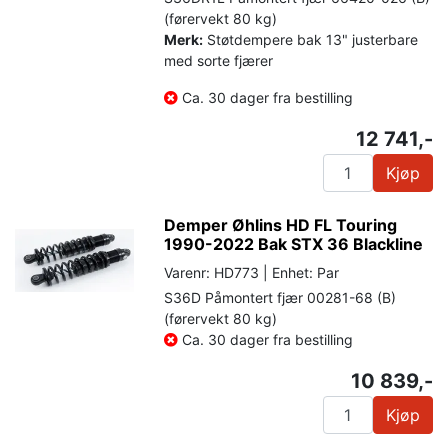
(førervekt 80 kg)
Merk:
Støtdempere bak 13" justerbare
med sorte fjærer
Ca. 30 dager fra bestilling
12 741,-
Kjøp
Demper Øhlins HD FL Touring
1990-2022 Bak STX 36 Blackline
Varenr: HD773 | Enhet: Par
S36D Påmontert fjær 00281-68 (B)
(førervekt 80 kg)
Ca. 30 dager fra bestilling
10 839,-
Kjøp