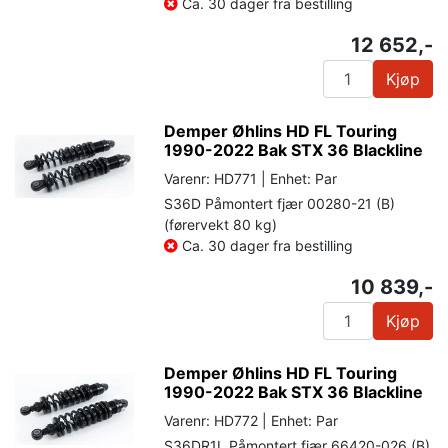
Ca. 30 dager fra bestilling
12 652,-
Kjøp
Demper Øhlins HD FL Touring
1990-2022 Bak STX 36 Blackline
Varenr: HD771 | Enhet: Par
S36D Påmontert fjær 00280-21 (B)
(førervekt 80 kg)
Ca. 30 dager fra bestilling
10 839,-
Kjøp
Demper Øhlins HD FL Touring
1990-2022 Bak STX 36 Blackline
Varenr: HD772 | Enhet: Par
S36DR1L Påmontert fjær 66420-026 (B)