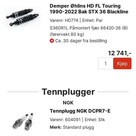
Demper Øhlins HD FL Touring
1990-2022 Bak STX 36 Blackline
Varenr: HD774 | Enhet: Par
S36DR1L Påmontert fjær 66420-26 (B)
(førervekt 80 kg)
Ca. 30 dager fra bestilling
12 741,-
Kjøp
Tennplugger
NGK
Tennplugg NGK DCPR7-E
Varenr: 604091 | Enhet: Stk
Merk:
Standard plugg