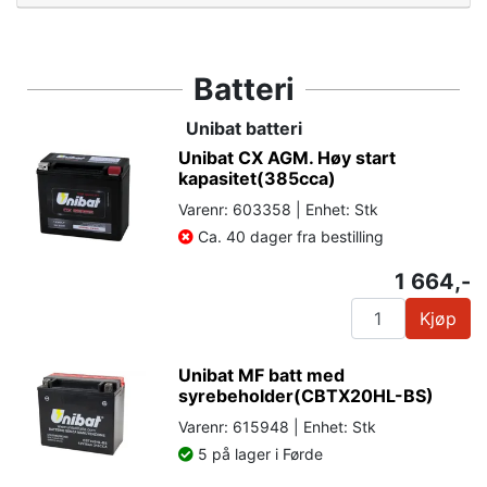
Batteri
Unibat batteri
Unibat CX AGM. Høy start
kapasitet(385cca)
Varenr: 603358 | Enhet: Stk
Ca. 40 dager fra bestilling
1 664,-
Kjøp
Unibat MF batt med
syrebeholder(CBTX20HL-BS)
Varenr: 615948 | Enhet: Stk
5 på lager i Førde