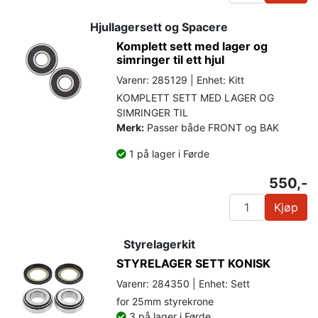
Hjullagersett og Spacere
Komplett sett med lager og
simringer til ett hjul
Varenr: 285129 | Enhet: Kitt
KOMPLETT SETT MED LAGER OG
SIMRINGER TIL
Merk:
Passer både FRONT og BAK
1 på lager i Førde
550,-
Kjøp
Styrelagerkit
STYRELAGER SETT KONISK
Varenr: 284350 | Enhet: Sett
for 25mm styrekrone
3 på lager i Førde