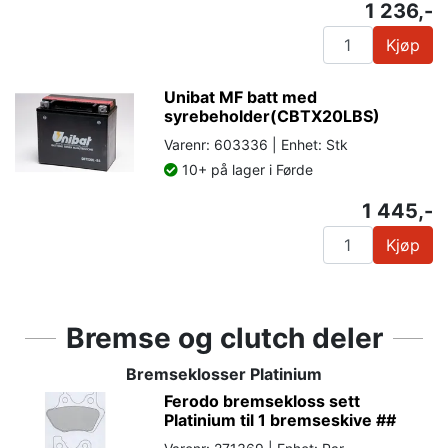
1 236,-
Kjøp
Unibat MF batt med
syrebeholder(CBTX20LBS)
Varenr: 603336 | Enhet: Stk
10+ på lager i Førde
1 445,-
Kjøp
Bremse og clutch deler
Bremseklosser Platinium
Ferodo bremsekloss sett
Platinium til 1 bremseskive ##