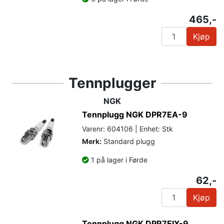
465,-
Kjøp
Tennplugger
NGK
Tennplugg NGK DPR7EA-9
Varenr: 604106 | Enhet: Stk
Merk:
Standard plugg
1 på lager i Førde
62,-
Kjøp
Tennplugg NGK DPR7EIX-9