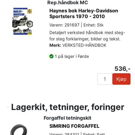
Rep.håndbok MC
Haynes bok Harley-Davidson
Sportsters 1970 - 2010
Varenr: 291697 | Enhet: Stk
Detaljert verksted håndbok med steg-
for steg forklaringer, bilder og tekst.
Merk:
VERKSTED-HÅNDBOK
1 på lager i Førde
536,-
Kjøp
Lagerkit, tetninger, foringer
Forgaffel tetningskit
SIMRING FORGAFFEL
Varenr: 284311 | Enhet: Sett