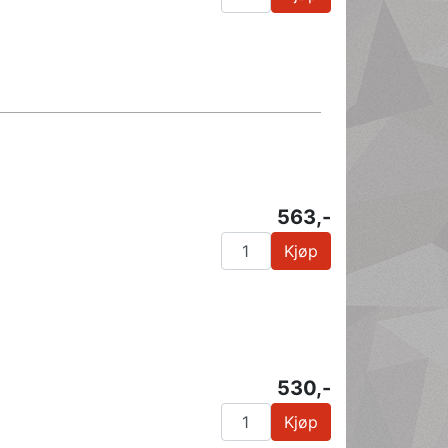
563,-
Kjøp
530,-
Kjøp