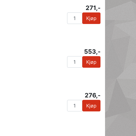
271,-
Kjøp
553,-
Kjøp
276,-
Kjøp