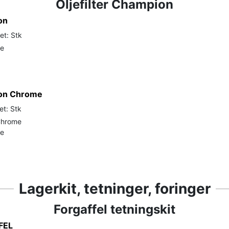
Oljefilter Champion
on
et: Stk
de
pion Chrome
et: Stk
 Chrome
de
Lagerkit, tetninger, foringer
Forgaffel tetningskit
FEL