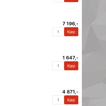
7 196,-
Kjøp
1 647,-
Kjøp
4 871,-
Kjøp