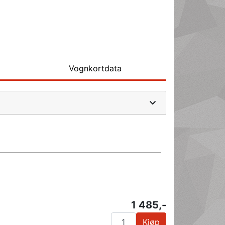
Vognkortdata
1 485,-
Kjøp