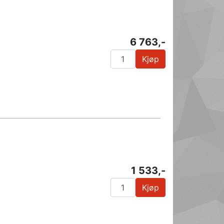
6 763,-
Kjøp
1 533,-
Kjøp