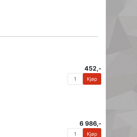
452,-
Kjøp
6 986,-
Kjøp