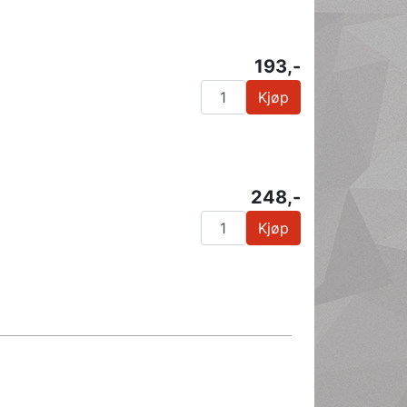
193,-
Kjøp
248,-
Kjøp