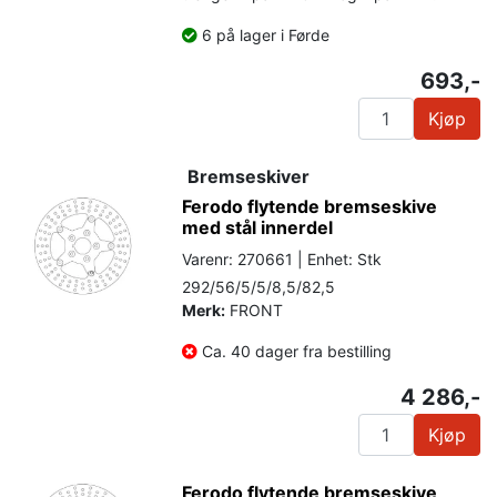
6 på lager i Førde
693,-
Kjøp
Bremseskiver
Ferodo flytende bremseskive
med stål innerdel
Varenr: 270661 | Enhet: Stk
292/56/5/5/8,5/82,5
Merk:
FRONT
Ca. 40 dager fra bestilling
4 286,-
Kjøp
Ferodo flytende bremseskive