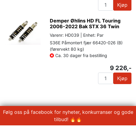
Kjøp
Demper Øhlins HD FL Touring
2006-2022 Bak STX 36 Twin
Varenr: HD039 | Enhet: Par
S36E Påmontert fjær 66420-026 (B)
(førervekt 80 kg)
Ca. 30 dager fra bestilling
9 226,-
Kjøp
Følg oss på facebook for nyheter, konkurranser og gode
tilbud! 🔥🔥