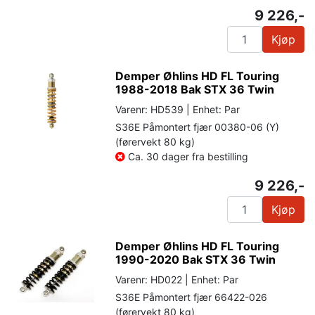
9 226,-
Kjøp
Demper Øhlins HD FL Touring
1988-2018 Bak STX 36 Twin
Varenr: HD539 | Enhet: Par
S36E Påmontert fjær 00380-06 (Y)
(førervekt 80 kg)
Ca. 30 dager fra bestilling
9 226,-
Kjøp
Demper Øhlins HD FL Touring
1990-2020 Bak STX 36 Twin
Varenr: HD022 | Enhet: Par
S36E Påmontert fjær 66422-026
(førervekt 80 kg)