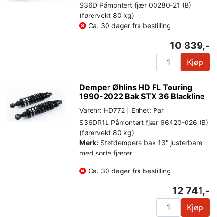
S36D Påmontert fjær 00280-21 (B)
(førervekt 80 kg)
Ca. 30 dager fra bestilling
10 839,-
Kjøp
Demper Øhlins HD FL Touring
1990-2022 Bak STX 36 Blackline
Varenr: HD772 | Enhet: Par
S36DR1L Påmontert fjær 66420-026 (B)
(førervekt 80 kg)
Merk:
Støtdempere bak 13" justerbare
med sorte fjærer
Ca. 30 dager fra bestilling
12 741,-
Kjøp