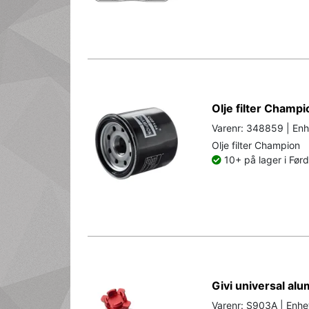
Olje filter Champ
Varenr: 348859 | Enh
Olje filter Champion
10+ på lager i Før
Givi universal al
Varenr: S903A | Enhet