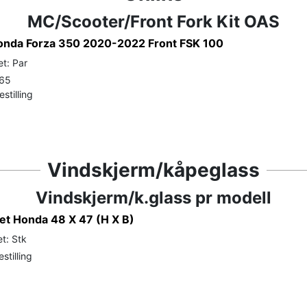
MC/Scooter/Front Fork Kit OAS
Honda Forza 350 2020-2022 Front FSK 100
t: Par
-65
stilling
Vindskjerm/kåpeglass
Vindskjerm/k.glass pr modell
tet Honda 48 X 47 (H X B)
t: Stk
stilling