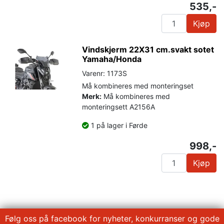
535,-
Kjøp
Vindskjerm 22X31 cm.svakt sotet
Yamaha/Honda
Varenr: 1173S
Må kombineres med monteringset
Merk:
Må kombineres med
monteringsett A2156A
1 på lager i Førde
998,-
Kjøp
Følg oss på facebook for nyheter, konkurranser og gode