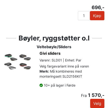
696,-
Kjøp
Bøyler, ryggstøtter o.l
Veltebøyle/Sliders
Givi sliders
Varenr: SLD01 | Enhet: Par
Velg fargevariant inne på varen
Merk:
Må kombineres med
monteringsett SLD2156KIT
10+ på lager i Førde
1 570,-
Fra
Velg