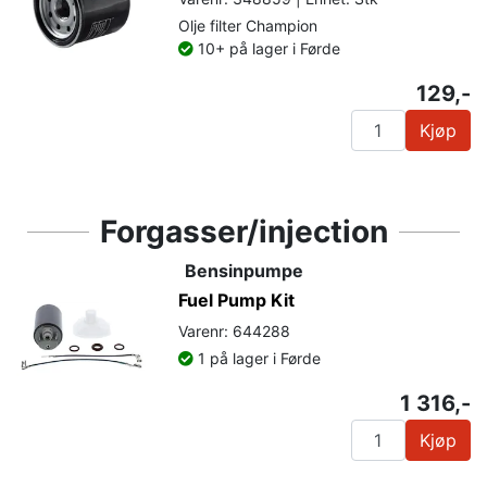
Olje filter Champion
10+ på lager i Førde
129,-
Kjøp
Forgasser/injection
Bensinpumpe
Fuel Pump Kit
Varenr: 644288
1 på lager i Førde
1 316,-
Kjøp