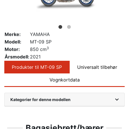
Merke:
YAMAHA
Modell:
MT-09 SP
3
Motor:
850 cm
Årsmodell:
2021
Produkter til MT-09 SP
Universalt tilbehør
Vognkortdata
Kategorier for denne modellen
Bagasjebrett/bærer