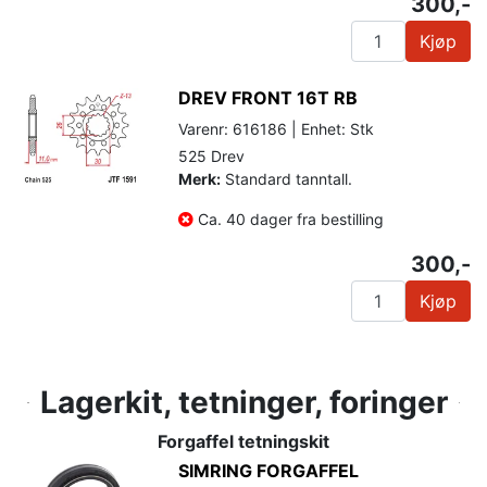
300,-
Kjøp
DREV FRONT 16T RB
Varenr: 616186 | Enhet: Stk
525 Drev
Merk:
Standard tanntall.
Ca. 40 dager fra bestilling
300,-
Kjøp
Lagerkit, tetninger, foringer
Forgaffel tetningskit
SIMRING FORGAFFEL