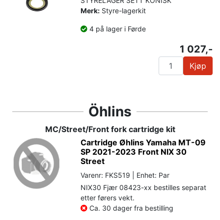
STYRELAGER SETT KONISK
Merk:
Styre-lagerkit
4 på lager i Førde
1 027,-
Kjøp
Öhlins
MC/Street/Front fork cartridge kit
Cartridge Øhlins Yamaha MT-09
SP 2021-2023 Front NIX 30
Street
Varenr: FKS519 | Enhet: Par
NIX30 Fjær 08423-xx bestilles separat
etter førers vekt.
Ca. 30 dager fra bestilling