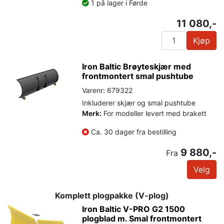
1 på lager i Førde
11 080,-
Kjøp
Iron Baltic Brøyteskjær med
frontmontert smal pushtube
Varenr: 679322
Inkluderer skjær og smal pushtube
Merk:
For modeller levert med brakett
Ca. 30 dager fra bestilling
9 880,-
Fra
Velg
Komplett plogpakke (V-plog)
Iron Baltic V-PRO G2 1500
plogblad m. Smal frontmontert