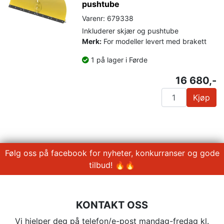
pushtube
Varenr: 679338
Inkluderer skjær og pushtube
Merk:
For modeller levert med brakett
1 på lager i Førde
16 680,-
Kjøp
Følg oss på facebook for nyheter, konkurranser og gode
tilbud! 🔥🔥
KONTAKT OSS
Vi hjelper deg på telefon/e-post mandag-fredag kl.