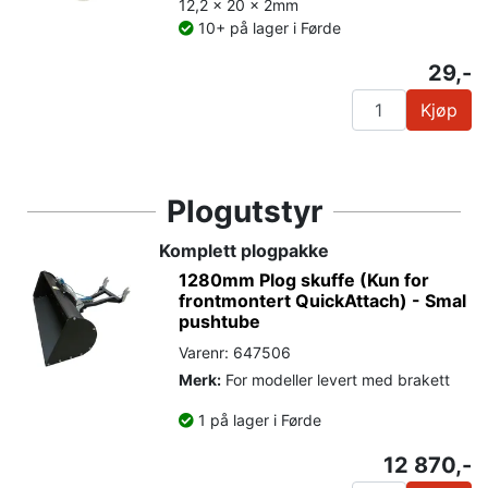
12,2 x 20 x 2mm
10+ på lager i Førde
29,-
Kjøp
Plogutstyr
Komplett plogpakke
1280mm Plog skuffe (Kun for
frontmontert QuickAttach) - Smal
pushtube
Varenr: 647506
Merk:
For modeller levert med brakett
1 på lager i Førde
12 870,-