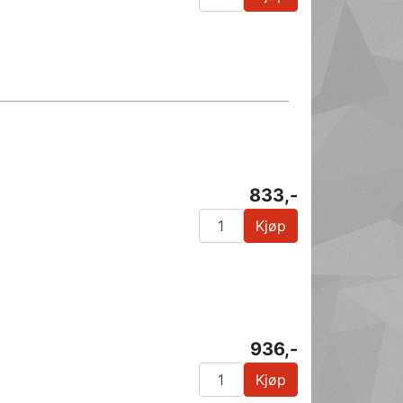
833,-
Kjøp
936,-
Kjøp