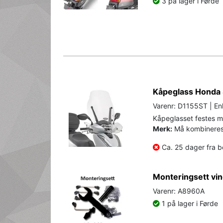
3 på lager i Førde
Kåpeglass Honda
Varenr: D1155ST | En
Kåpeglasset festes m
Merk:
Må kombineres
Ca. 25 dager fra be
Monteringsett vi
Varenr: A8960A
1 på lager i Førde