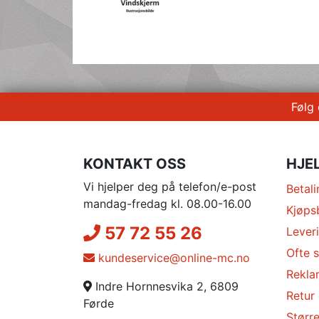
Følg
KONTAKT OSS
HJE
Vi hjelper deg på telefon/e-post
Betali
mandag-fredag kl. 08.00-16.00
Kjøps
57 72 55 26
Lever
Ofte s
kundeservice@online-mc.no
Rekla
Indre Hornnesvika 2, 6809
Retur
Førde
Større