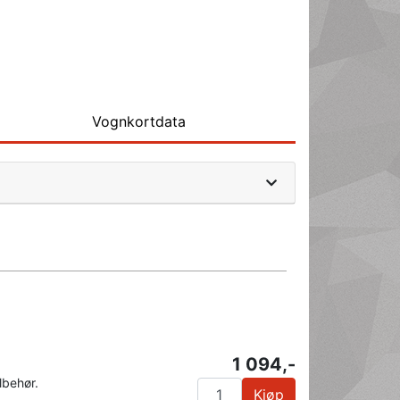
Vognkortdata
1 094,-
lbehør.
Kjøp