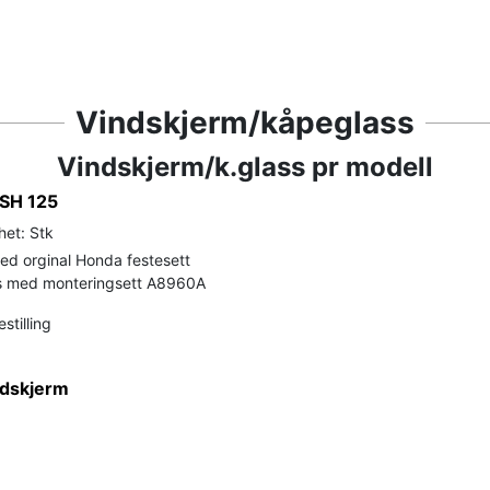
Vindskjerm/kåpeglass
Vindskjerm/k.glass pr modell
 SH 125
het: Stk
ed orginal Honda festesett
 med monteringsett A8960A
stilling
ndskjerm