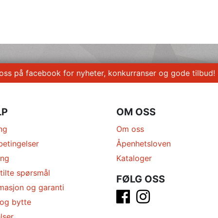
 oss på facebook for nyheter, konkurranser og gode tilbud!
LP
OM OSS
ng
Om oss
betingelser
Åpenhetsloven
ing
Kataloger
tilte spørsmål
FØLG OSS
masjon og garanti
 og bytte
lser