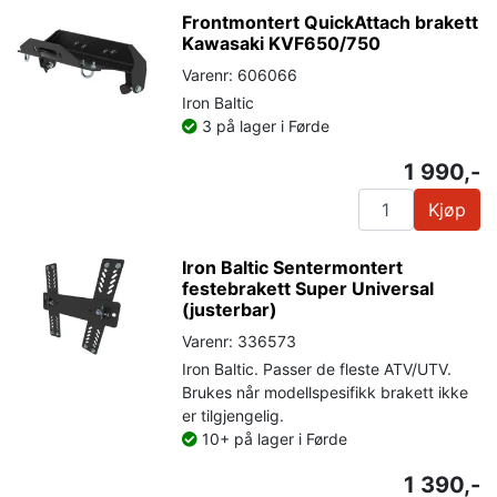
Frontmontert QuickAttach brakett
Kawasaki KVF650/750
Varenr: 606066
Iron Baltic
3 på lager i Førde
1 990,-
Kjøp
Iron Baltic Sentermontert
festebrakett Super Universal
(justerbar)
Varenr: 336573
Iron Baltic. Passer de fleste ATV/UTV.
Brukes når modellspesifikk brakett ikke
er tilgjengelig.
10+ på lager i Førde
1 390,-