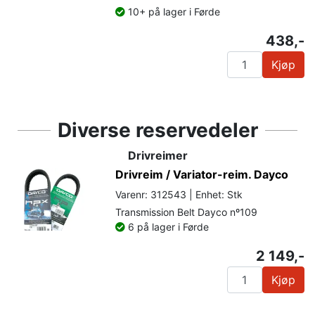
10+ på lager i Førde
438,-
Kjøp
Diverse reservedeler
Drivreimer
Drivreim / Variator-reim. Dayco
Varenr: 312543 | Enhet: Stk
Transmission Belt Dayco nº109
6 på lager i Førde
2 149,-
Kjøp