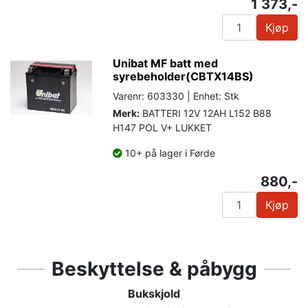
1 373,-
Kjøp
Unibat MF batt med
syrebeholder(CBTX14BS)
Varenr: 603330 | Enhet: Stk
Merk:
BATTERI 12V 12AH L152 B88
H147 POL V+ LUKKET
10+ på lager i Førde
880,-
Kjøp
Beskyttelse & påbygg
Bukskjold