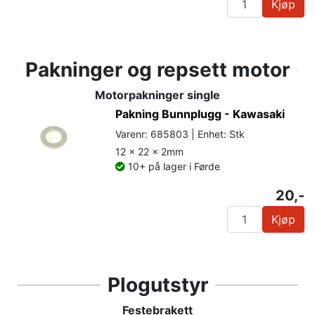
Kjøp
Pakninger og repsett motor
Motorpakninger single
Pakning Bunnplugg - Kawasaki
Varenr: 685803 | Enhet: Stk
12 x 22 x 2mm
10+ på lager i Førde
20,-
Kjøp
Plogutstyr
Festebrakett