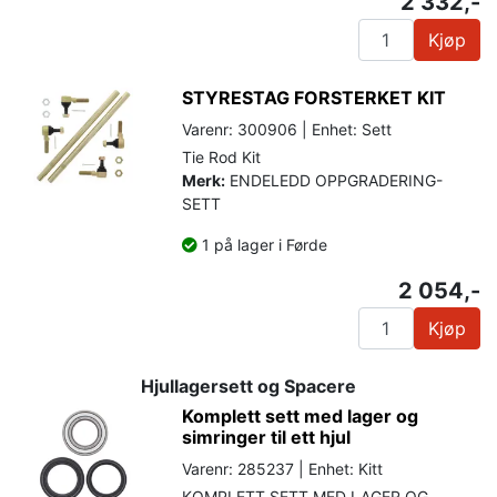
2 332,-
Kjøp
STYRESTAG FORSTERKET KIT
Varenr: 300906 | Enhet: Sett
Tie Rod Kit
Merk:
ENDELEDD OPPGRADERING-
SETT
1 på lager i Førde
2 054,-
Kjøp
Hjullagersett og Spacere
Komplett sett med lager og
simringer til ett hjul
Varenr: 285237 | Enhet: Kitt
KOMPLETT SETT MED LAGER OG