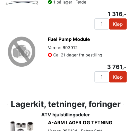
1 på lager i Førde
1 316,-
Kjøp
Fuel Pump Module
Varenr: 693912
Ca. 21 dager fra bestilling
3 761,-
Kjøp
Lagerkit, tetninger, foringer
ATV hjulstillingsdeler
A-ARM LAGER OG TETNING
Varenr: 286124 | Enhet: Sett