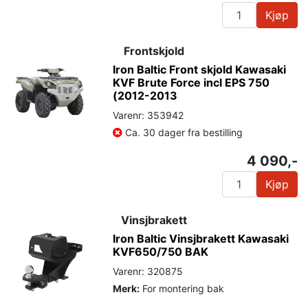
Kjøp
Frontskjold
Iron Baltic Front skjold Kawasaki
KVF Brute Force incl EPS 750
(2012-2013
Varenr: 353942
Ca. 30 dager fra bestilling
4 090,-
Kjøp
Vinsjbrakett
Iron Baltic Vinsjbrakett Kawasaki
KVF650/750 BAK
Varenr: 320875
Merk:
For montering bak