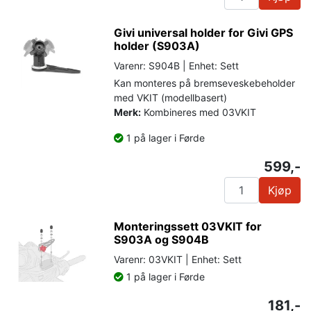
Givi universal holder for Givi GPS
holder (S903A)
Varenr: S904B | Enhet: Sett
Kan monteres på bremseveskebeholder
med VKIT (modellbasert)
Merk:
Kombineres med 03VKIT
1 på lager i Førde
599,-
Kjøp
Monteringssett 03VKIT for
S903A og S904B
Varenr: 03VKIT | Enhet: Sett
1 på lager i Førde
181,-