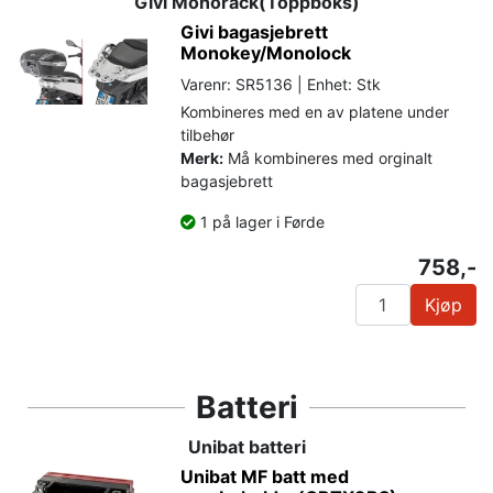
Givi Monorack(Toppboks)
Givi bagasjebrett
Monokey/Monolock
Varenr: SR5136 | Enhet: Stk
Kombineres med en av platene under
tilbehør
Merk:
Må kombineres med orginalt
bagasjebrett
1 på lager i Førde
758,-
Kjøp
Batteri
Unibat batteri
Unibat MF batt med