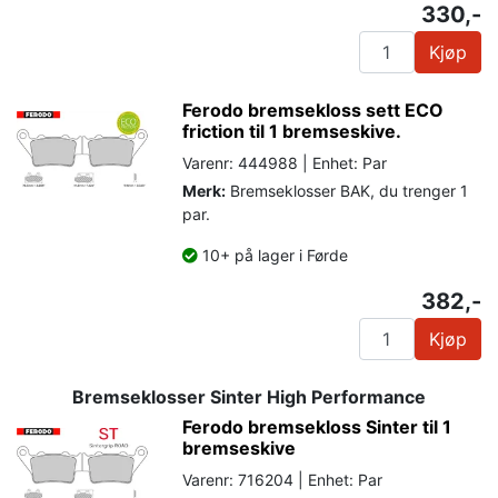
330,-
Kjøp
Ferodo bremsekloss sett ECO
friction til 1 bremseskive.
Varenr: 444988 | Enhet: Par
Merk:
Bremseklosser BAK, du trenger 1
par.
10+ på lager i Førde
382,-
Kjøp
Bremseklosser Sinter High Performance
Ferodo bremsekloss Sinter til 1
bremseskive
Varenr: 716204 | Enhet: Par