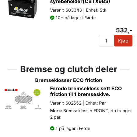
syrebeholder(CBTX9BS)
Varenr: 603343 | Enhet: Stk
10+ på lager i Førde
532,-
Kjøp
Bremse og clutch deler
Bremseklosser ECO friction
Ferodo bremsekloss sett ECO
friction til 1 bremseskive.
Varenr: 602652 | Enhet: Par
Merk:
Bremseklosser FRONT, du trenger
2 par.
1 på lager i Førde