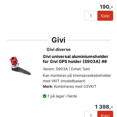
190,-
Kjøp
Givi
Givi diverse
Givi universal aluminiumsholder
for Givi GPS holder (S903A) ##
Varenr: S903A | Enhet: Sett
Kan monteres på bremseveskebeholder
med VKIT (modellbasert)
Merk:
Kombineres med 03VKIT
1 på lager i Førde
1 398,-
Kjøp