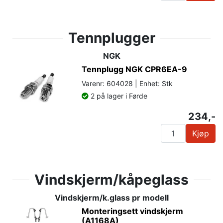
Tennplugger
NGK
Tennplugg NGK CPR6EA-9
Varenr: 604028 | Enhet: Stk
2 på lager i Førde
234,-
Kjøp
Vindskjerm/kåpeglass
Vindskjerm/k.glass pr modell
Monteringsett vindskjerm
(A1168A)