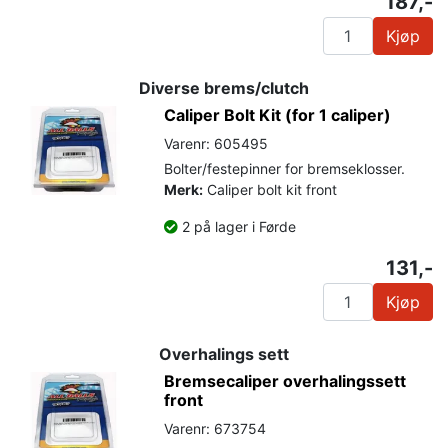
187,-
Kjøp
Diverse brems/clutch
Caliper Bolt Kit (for 1 caliper)
Varenr: 605495
Bolter/festepinner for bremseklosser.
Merk:
Caliper bolt kit front
2 på lager i Førde
131,-
Kjøp
Overhalings sett
Bremsecaliper overhalingssett
front
Varenr: 673754