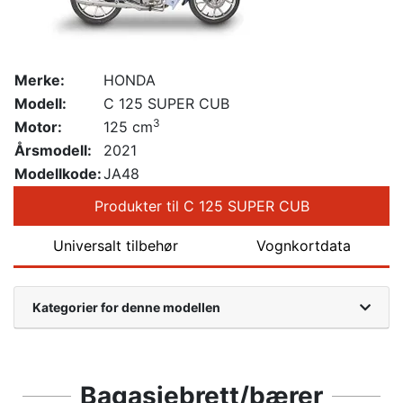
Merke:
HONDA
Modell:
C 125 SUPER CUB
3
Motor:
125 cm
Årsmodell:
2021
Modellkode:
JA48
Produkter til C 125 SUPER CUB
Universalt tilbehør
Vognkortdata
Kategorier for denne modellen
Bagasjebrett/bærer