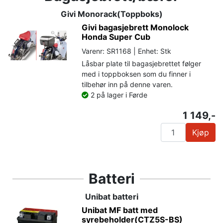
Givi Monorack(Toppboks)
Givi bagasjebrett Monolock
Honda Super Cub
Varenr: SR1168 | Enhet: Stk
Låsbar plate til bagasjebrettet følger
med i toppboksen som du finner i
tilbehør inn på denne varen.
2 på lager i Førde
1 149,-
Kjøp
Batteri
Unibat batteri
Unibat MF batt med
syrebeholder(CTZ5S-BS)