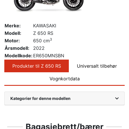
Merke:
KAWASAKI
Modell:
Z 650 RS
3
Motor:
650 cm
Årsmodell:
2022
Modellkode:
ER650MNSBN
Produkter til Z 650 RS
Universalt tilbehør
Vognkortdata
Kategorier for denne modellen
Bagasjebrett/bærer