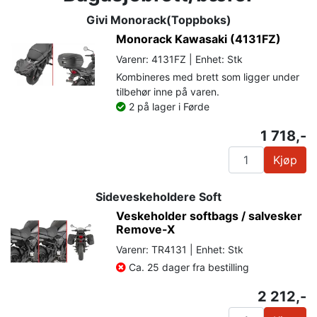
Givi Monorack(Toppboks)
Monorack Kawasaki (4131FZ)
Varenr: 4131FZ | Enhet: Stk
Kombineres med brett som ligger under
tilbehør inne på varen.
2 på lager i Førde
1 718,-
Kjøp
Sideveskeholdere Soft
Veskeholder softbags / salvesker
Remove-X
Varenr: TR4131 | Enhet: Stk
Ca. 25 dager fra bestilling
2 212,-