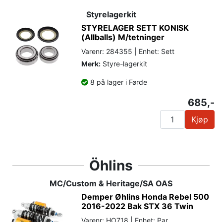
Styrelagerkit
STYRELAGER SETT KONISK
(Allballs) M/tetninger
Varenr: 284355 | Enhet: Sett
Merk:
Styre-lagerkit
8 på lager i Førde
685,-
Kjøp
Öhlins
MC/Custom & Heritage/SA OAS
Demper Øhlins Honda Rebel 500
2016-2022 Bak STX 36 Twin
Varenr: HO718 | Enhet: Par