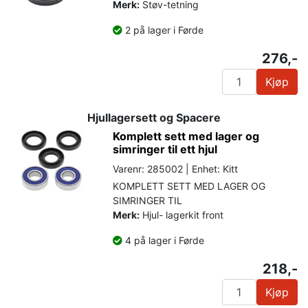
Merk:
Støv-tetning
2 på lager i Førde
276,-
Kjøp
Hjullagersett og Spacere
Komplett sett med lager og
simringer til ett hjul
Varenr: 285002 | Enhet: Kitt
KOMPLETT SETT MED LAGER OG
SIMRINGER TIL
Merk:
Hjul- lagerkit front
4 på lager i Førde
218,-
Kjøp