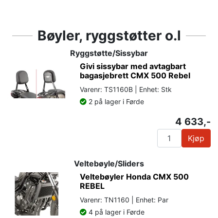
Bøyler, ryggstøtter o.l
Ryggstøtte/Sissybar
Givi sissybar med avtagbart
bagasjebrett CMX 500 Rebel
Varenr: TS1160B | Enhet: Stk
2 på lager i Førde
4 633,-
Kjøp
Veltebøyle/Sliders
Veltebøyler Honda CMX 500
REBEL
Varenr: TN1160 | Enhet: Par
4 på lager i Førde