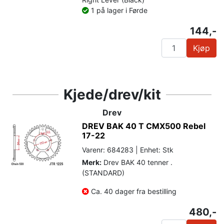
1 på lager i Førde
144,-
Kjøp
Kjede/drev/kit
Drev
DREV BAK 40 T CMX500 Rebel
17-22
Varenr: 684283 | Enhet: Stk
Merk:
Drev BAK 40 tenner .
(STANDARD)
Ca. 40 dager fra bestilling
480,-