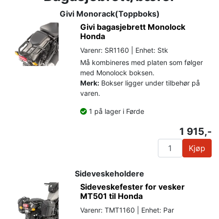
Givi Monorack(Toppboks)
Givi bagasjebrett Monolock
Honda
Varenr: SR1160 | Enhet: Stk
Må kombineres med platen som følger
med Monolock boksen.
Merk:
Bokser ligger under tilbehør på
varen.
1 på lager i Førde
1 915,-
Kjøp
Sideveskeholdere
Sideveskefester for vesker
MT501 til Honda
Varenr: TMT1160 | Enhet: Par