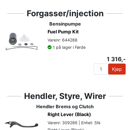
Forgasser/injection
Bensinpumpe
Fuel Pump Kit
Varenr: 644288
1 på lager i Førde
1 316,-
Kjøp
Hendler, Styre, Wirer
Hendler Brems og Clutch
Right Lever (Black)
Varenr: 309286 | Enhet: Stk
Right Lever (Black)