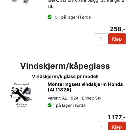
Merk:
Standard tennplugg, du trenger 2
stk.
10+ på lager i Førde
258,-
Kjøp
Vindskjerm/kåpeglass
Vindskjerm/k.glass pr modell
Monteringsett vindskjerm Honda
(AL1182A)
Varenr: AL1182A | Enhet: Stk
1 på lager i Førde
1 177,-
Kjøp