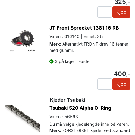
325,-
Kjøp
JT Front Sprocket 1381.16 RB
Varenr: 616140 | Enhet: Stk
Merk:
Alternativt FRONT drev 16 tenner
med gummi.
3 på lager i Førde
400,-
Kjøp
Kjeder Tsubaki
Tsubaki 520 Alpha O-Ring
Varenr: 56593
Du må velge kjedelengde inne på varen.
Merk:
FORSTERKET kjede, ved standard