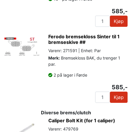
585,-
Kjøp
Ferodo bremsekloss Sinter til 1
bremseskive ##
Varenr: 271591 | Enhet: Par
Merk:
Bremsekloss BAK, du trenger 1
par.
2 på lager i Førde
585,-
Kjøp
Diverse brems/clutch
Caliper Bolt Kit (for 1 caliper)
Varenr: 479769