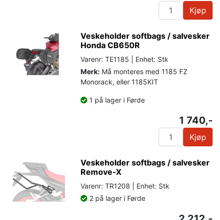
Kjøp
Veskeholder softbags / salvesker
Honda CB650R
Varenr: TE1185 | Enhet: Stk
Merk:
Må monteres med 1185 FZ
Monorack, eller 1185KIT
1 på lager i Førde
1 740,-
Kjøp
Veskeholder softbags / salvesker
Remove-X
Varenr: TR1208 | Enhet: Stk
2 på lager i Førde
2 212,-