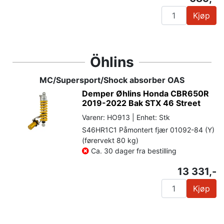
Kjøp
Öhlins
MC/Supersport/Shock absorber OAS
Demper Øhlins Honda CBR650R
2019-2022 Bak STX 46 Street
Varenr: HO913 | Enhet: Stk
S46HR1C1 Påmontert fjær 01092-84 (Y)
(førervekt 80 kg)
Ca. 30 dager fra bestilling
13 331,-
Kjøp