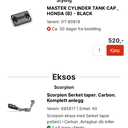
Styling
MASTER CYLINDER TANK CAP ,
HONDA (B) - BLACK
Varenr: DT-80818
Ca. 30 dager fra bestilling
520,-
Kjøp
Eksos
Scorpion
Scorpion Serket taper. Carbon.
Komplett anlegg
Varenr: 685817 | Enhet: Kit
Scorpion eksos med Serket taper
potte(r) i Carbon .Avtagbar db-killer.
1 på lager i Førde