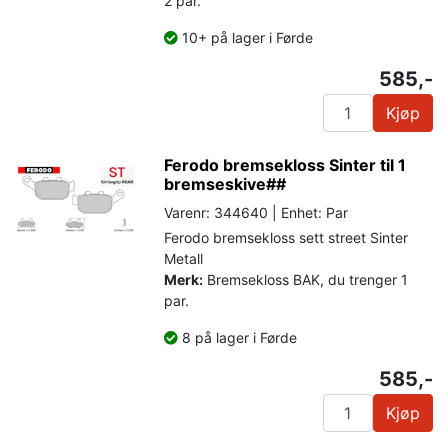
2 par.
10+ på lager i Førde
585,-
Kjøp
Ferodo bremsekloss Sinter til 1
bremseskive##
Varenr: 344640 | Enhet: Par
Ferodo bremsekloss sett street Sinter
Metall
Merk:
Bremsekloss BAK, du trenger 1
par.
8 på lager i Førde
585,-
Kjøp