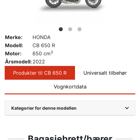
Merke:
HONDA
Modell:
CB 650 R
3
Motor:
650 cm
Årsmodell:
2022
Produkter til CB 650 R
Universalt tilbehør
Vognkortdata
Kategorier for denne modellen
Bagasjebrett/bærer