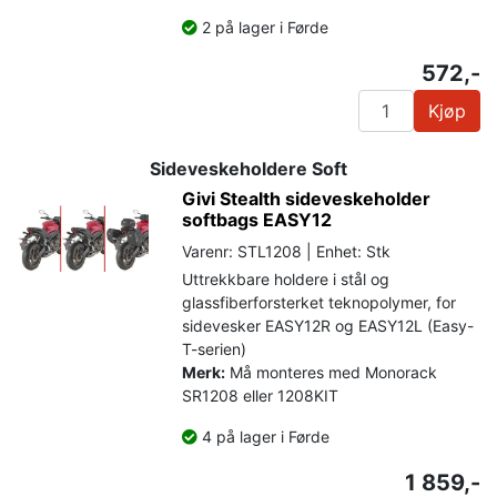
2 på lager i Førde
572,-
Kjøp
Sideveskeholdere Soft
Givi Stealth sideveskeholder
softbags EASY12
Varenr: STL1208 | Enhet: Stk
Uttrekkbare holdere i stål og
glassfiberforsterket teknopolymer, for
sidevesker EASY12R og EASY12L (Easy-
T-serien)
Merk:
Må monteres med Monorack
SR1208 eller 1208KIT
4 på lager i Førde
1 859,-