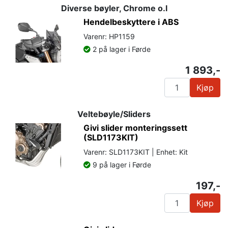
Diverse bøyler, Chrome o.l
Hendelbeskyttere i ABS
Varenr: HP1159
2 på lager i Førde
1 893,-
Kjøp
Veltebøyle/Sliders
Givi slider monteringssett
(SLD1173KIT)
Varenr: SLD1173KIT | Enhet: Kit
9 på lager i Førde
197,-
Kjøp