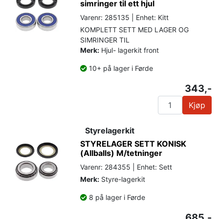
simringer til ett hjul
Varenr: 285135 | Enhet: Kitt
KOMPLETT SETT MED LAGER OG
SIMRINGER TIL
Merk:
Hjul- lagerkit front
10+ på lager i Førde
343,-
Kjøp
Styrelagerkit
STYRELAGER SETT KONISK
(Allballs) M/tetninger
Varenr: 284355 | Enhet: Sett
Merk:
Styre-lagerkit
8 på lager i Førde
685,-