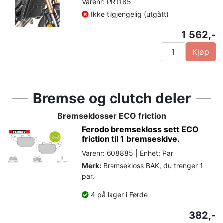
Varenr: PR1185
Ikke tilgjengelig (utgått)
1 562,-
Kjøp
Bremse og clutch deler
Bremseklosser ECO friction
Ferodo bremsekloss sett ECO
friction til 1 bremseskive.
Varenr: 608885 | Enhet: Par
Merk:
Bremsekloss BAK, du trenger 1
par.
4 på lager i Førde
382,-