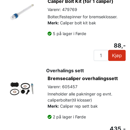
Caliper Bolt Kit (for 1 caliper)
Varenr: 479769
Bolter/festepinner for bremseklosser.
Merk:
Caliper bolt kit bak
5 på lager i Førde
88,-
Kjøp
Overhalings sett
Bremsecaliper overhalingssett
Varenr: 605457
Inneholder alle pakninger og evnt.
caliperbolter(til klosser)
Merk:
Caliper rep sett bak
2 på lager i Førde
435,-