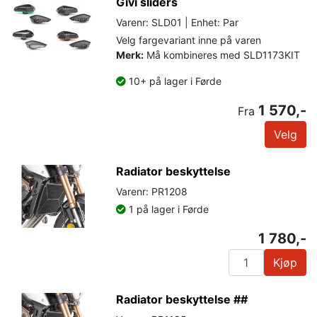
Givi sliders
Varenr: SLD01 | Enhet: Par
Velg fargevariant inne på varen
Merk:
Må kombineres med SLD1173KIT
10+ på lager i Førde
1 570,-
Fra
Velg
Radiator beskyttelse
Varenr: PR1208
1 på lager i Førde
1 780,-
Kjøp
Radiator beskyttelse ##