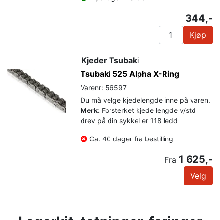
344,-
Kjøp
Kjeder Tsubaki
Tsubaki 525 Alpha X-Ring
Varenr: 56597
Du må velge kjedelengde inne på varen.
Merk:
Forsterket kjede lengde v/std
drev på din sykkel er 118 ledd
Ca. 40 dager fra bestilling
1 625,-
Fra
Velg