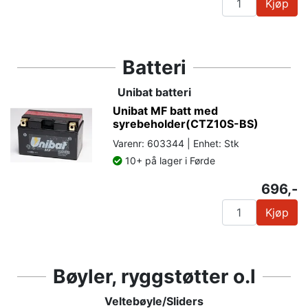
Kjøp
Batteri
Unibat batteri
Unibat MF batt med
syrebeholder(CTZ10S-BS)
Varenr: 603344 | Enhet: Stk
10+ på lager i Førde
696,-
Kjøp
Bøyler, ryggstøtter o.l
Veltebøyle/Sliders