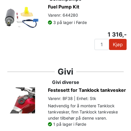
Fuel Pump Kit
Varenr: 644280
3 på lager i Førde
1 316,-
Kjøp
Givi
Givi diverse
Festesett for Tanklock tankvesker
Varenr: BF38 | Enhet: Stk
Nødvendig for å montere Tanklock
tankvesker, finn Tanklock tankveske
under tilbehør på denne varen.
1 på lager i Førde