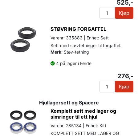
525,-
Kjøp
STØVRING FORGAFFEL
Varenr: 335883 | Enhet: Sett
Sett med støvtetninger til forgaffel.
Merk:
Støv-tetning
4 på lager i Førde
276,-
Kjøp
Hjullagersett og Spacere
Komplett sett med lager og
simringer til ett hjul
Varenr: 285134 | Enhet: Kitt
KOMPLETT SETT MED LAGER OG