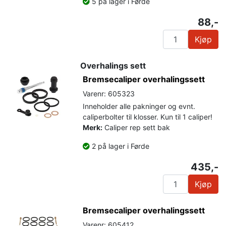
5 på lager i Førde
88,-
Kjøp
Overhalings sett
Bremsecaliper overhalingssett
Varenr: 605323
Inneholder alle pakninger og evnt.
caliperbolter til klosser. Kun til 1 caliper!
Merk:
Caliper rep sett bak
2 på lager i Førde
435,-
Kjøp
Bremsecaliper overhalingssett
Varenr: 605412