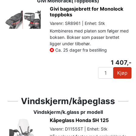
Givi Monorack(Toppboks)
Givi bagasjebrett for Monolock
toppboks
Varenr: SR8961 | Enhet: Stk
Kombineres med platen som følger med
boksen. Bokser som passer brettet
ligger under tilbehør.
Ca. 25 dager fra bestilling
1 407,-
Kjøp
Vindskjerm/kåpeglass
Vindskjerm/k.glass pr modell
Kåpeglass Honda SH 125
Varenr: D1155ST | Enhet: Stk