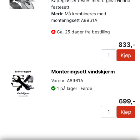
Kåpeglasset festes med orginal Honda
festesett
Merk:
Må kombineres med
monteringsett A8961A
Ca. 25 dager fra bestilling
833,-
Kjøp
Monteringsett vindskjerm
Varenr: A8961A
1 på lager i Førde
699,-
Kjøp