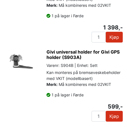
Merk:
Må kombineres med 02VKIT
1 på lager i Førde
1 398,-
Kjøp
Givi universal holder for Givi GPS
holder (S903A)
Varenr: S904B | Enhet: Sett
Kan monteres på bremseveskebeholder
med VKIT (modellbasert)
Merk:
Må kombineres med 02VKIT
1 på lager i Førde
599,-
Kjøp