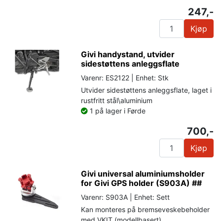
247,-
Kjøp
Givi handystand, utvider
sidestøttens anleggsflate
Varenr: ES2122 | Enhet: Stk
Utvider sidestøttens anleggsflate, laget i
rustfritt stål\aluminium
1 på lager i Førde
700,-
Kjøp
Givi universal aluminiumsholder
for Givi GPS holder (S903A) ##
Varenr: S903A | Enhet: Sett
Kan monteres på bremseveskebeholder
med VKIT (modellbasert)