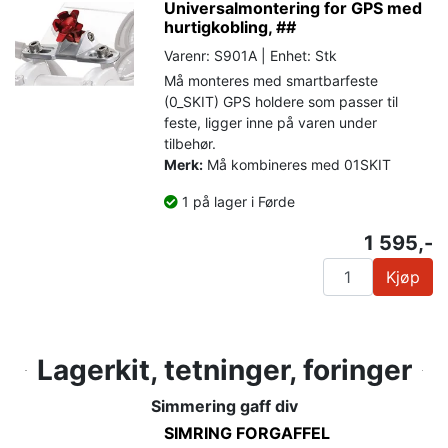
Universalmontering for GPS med
hurtigkobling, ##
Varenr: S901A | Enhet: Stk
Må monteres med smartbarfeste
(0_SKIT) GPS holdere som passer til
feste, ligger inne på varen under
tilbehør.
Merk:
Må kombineres med 01SKIT
1 på lager i Førde
1 595,-
Kjøp
Lagerkit, tetninger, foringer
Simmering gaff div
SIMRING FORGAFFEL