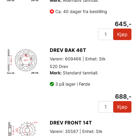
Merk:
Alternativ tanntall.
Ca. 40 dager fra bestilling
645,-
Kjøp
DREV BAK 46T
Varenr: 609466 | Enhet: Stk
520 Drev
Merk:
Standard tanntall.
3 på lager i Førde
688,-
Kjøp
DREV FRONT 14T
Varenr: 35567 | Enhet: Stk