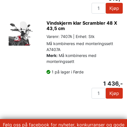
Kjøp
Vindskjerm klar Scrambler 48 X
43,5 cm
Varenr: 7407A | Enhet: Stk
Må kombineres med monteringssett
A7407A
Merk:
Må kombineres med
monteringssett
1 på lager i Førde
1 436,-
Kjøp
Følg oss på facebook for nyheter, konkurranser og gode