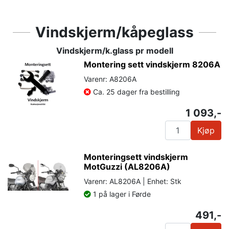
Vindskjerm/kåpeglass
Vindskjerm/k.glass pr modell
Montering sett vindskjerm 8206A
Varenr: A8206A
Ca. 25 dager fra bestilling
1 093,-
Kjøp
Monteringsett vindskjerm
MotGuzzi (AL8206A)
Varenr: AL8206A | Enhet: Stk
1 på lager i Førde
491,-