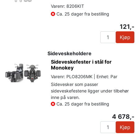
Varenr: 8206KIT
Ca. 25 dager fra bestilling
121,-
Kjøp
Sideveskeholdere
Sideveskefester i stål for
Monokey
Varenr: PLO8206MK | Enhet: Par
Sidevesker som passer
sideveskefestene ligger under tilbehør
inne på varen.
Ca. 25 dager fra bestilling
4 678,-
Kjøp