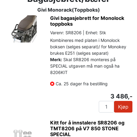
Givi Monorack(Toppboks)
Givi bagasjebrett for Monolock
toppboks
Varenr: SR8206 | Enhet: Stk
Kombineres med platen i Monolock
boksen (selges separat)/ for Monokey
brukes E251 (selges separat)
Merk:
Skal SR8206 monteres på
SPECIAL utgaven må man også ha
8206KIT
Ca. 25 dager fra bestilling
3 486,-
Kjøp
Kitt for å innstalere SR8206 og
TMT8206 på V7 850 STONE
SPECIAL