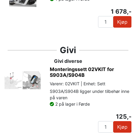
1 678,-
Kjøp
Givi
Givi diverse
Monteringssett 02VKIT for
S903A/S904B
Varenr: 02VKIT | Enhet: Sett
S903A/S904B ligger under tilbehør inne
på varen
2 på lager i Førde
125,-
Kjøp