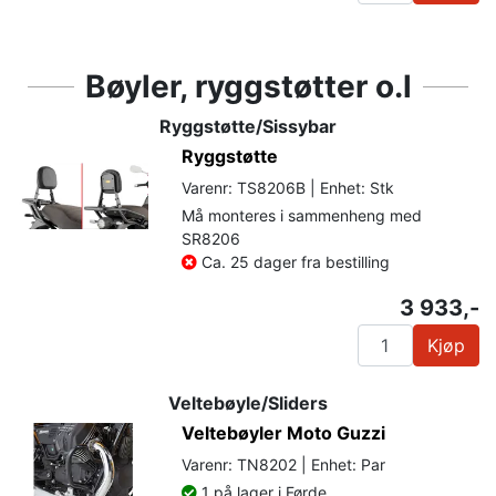
Bøyler, ryggstøtter o.l
Ryggstøtte/Sissybar
Ryggstøtte
Varenr: TS8206B | Enhet: Stk
Må monteres i sammenheng med
SR8206
Ca. 25 dager fra bestilling
3 933,-
Kjøp
Veltebøyle/Sliders
Veltebøyler Moto Guzzi
Varenr: TN8202 | Enhet: Par
1 på lager i Førde