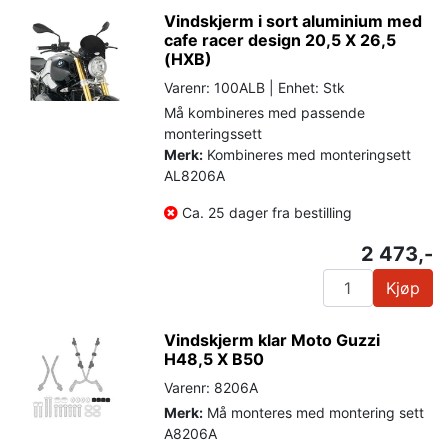
Vindskjerm i sort aluminium med
cafe racer design 20,5 X 26,5
(HXB)
Varenr: 100ALB | Enhet: Stk
Må kombineres med passende
monteringssett
Merk:
Kombineres med monteringsett
AL8206A
Ca. 25 dager fra bestilling
2 473,-
Kjøp
Vindskjerm klar Moto Guzzi
H48,5 X B50
Varenr: 8206A
Merk:
Må monteres med montering sett
A8206A