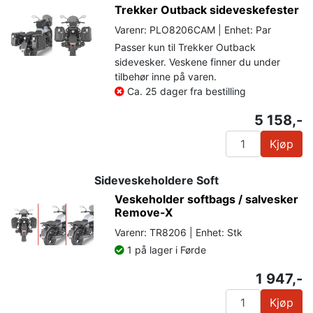
Trekker Outback sideveskefester
Varenr: PLO8206CAM | Enhet: Par
Passer kun til Trekker Outback
sidevesker. Veskene finner du under
tilbehør inne på varen.
Ca. 25 dager fra bestilling
5 158,-
Kjøp
Sideveskeholdere Soft
Veskeholder softbags / salvesker
Remove-X
Varenr: TR8206 | Enhet: Stk
1 på lager i Førde
1 947,-
Kjøp