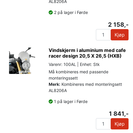
AL8206A
2 på lager i Førde
2 158,-
Kjøp
Vindskjerm i aluminium med cafe
racer design 20,5 X 26,5 (HXB)
Varenr: 100AL | Enhet: Stk
Må kombineres med passende
monteringssett
Merk:
Kombineres med monteringsett
AL8206A
1 på lager i Førde
1 841,-
Kjøp