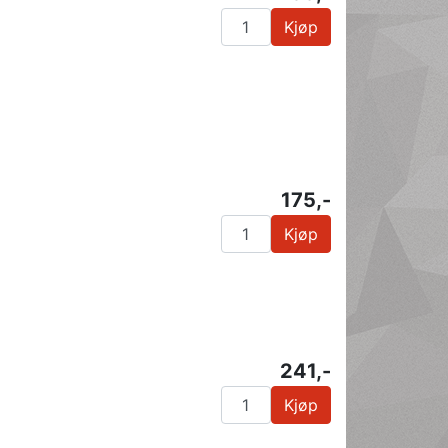
Kjøp
175,-
Kjøp
241,-
Kjøp