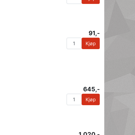
91,-
Kjøp
645,-
Kjøp
1 020,-