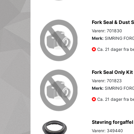
Fork Seal & Dust 
Varenr: 701830
Merk:
SIMRING FOR
Ca. 21 dager fra be
Fork Seal Only Ki
Varenr: 701823
Merk:
SIMRING FOR
Ca. 21 dager fra be
Støvring forgaffel
Varenr: 349440