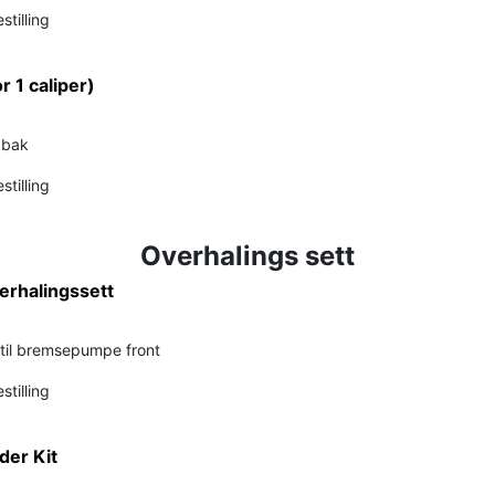
stilling
or 1 caliper)
t bak
stilling
Overhalings sett
rhalingssett
 til bremsepumpe front
stilling
der Kit