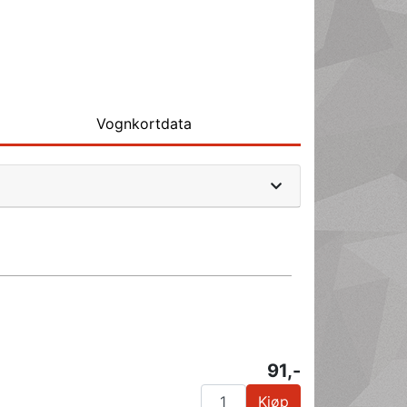
Vognkortdata
91,-
Kjøp