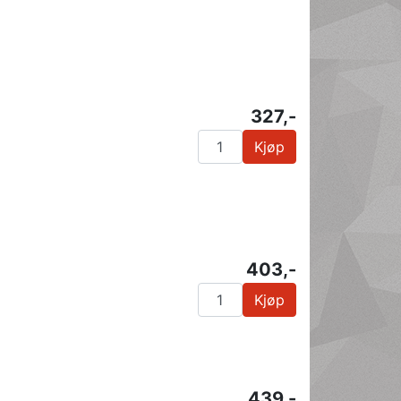
327,-
Kjøp
403,-
Kjøp
439,-