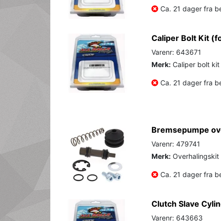
Ca. 21 dager fra be
Caliper Bolt Kit (f
Varenr: 643671
Merk:
Caliper bolt ki
Ca. 21 dager fra be
Bremsepumpe ove
Varenr: 479741
Merk:
Overhalingskit
Ca. 21 dager fra be
Clutch Slave Cylin
Varenr: 643663