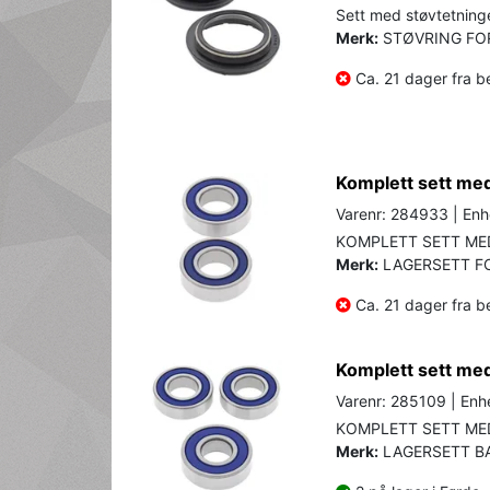
Sett med støvtetninger
Merk:
STØVRING FO
Ca. 21 dager fra be
Komplett sett med 
Varenr: 284933 | Enhe
KOMPLETT SETT MED
Merk:
LAGERSETT F
Ca. 21 dager fra be
Komplett sett med 
Varenr: 285109 | Enhe
KOMPLETT SETT MED
Merk:
LAGERSETT B