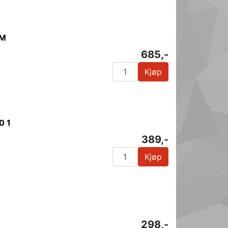
TM
685,-
Kjøp
0 1
389,-
Kjøp
298,-