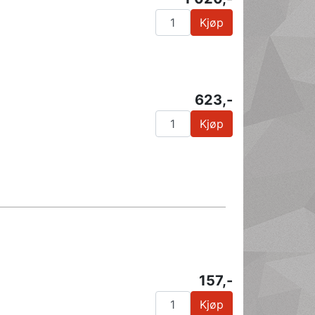
Kjøp
623,-
Kjøp
157,-
Kjøp