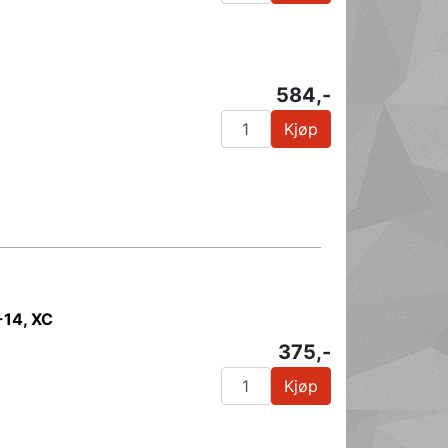
584,-
Kjøp
-14, XC
375,-
Kjøp