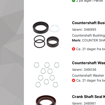
2 på lager i Førde
Countershaft Bus
Varenr: 348995
Countershaft Bushing
Merk:
COUNTER SHA
Ca. 21 dager fra be
Countershaft Was
Varenr: 349036
Countershaft Washer
Ca. 21 dager fra be
Crank Shaft Seal 
Varenr: 348961