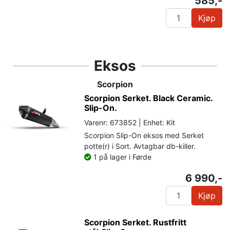
585,-
Kjøp
Eksos
Scorpion
Scorpion Serket. Black Ceramic.
Slip-On.
Varenr: 673852 | Enhet: Kit
Scorpion Slip-On eksos med Serket
potte(r) i Sort. Avtagbar db-killer.
1 på lager i Førde
6 990,-
Kjøp
Scorpion Serket. Rustfritt