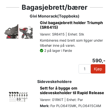
Bagasjebrett/bærer
Givi Monorack(Toppboks)
Givi bagasjebrett holder Triumph
(SR6415)
Varenr: SR6415 | Enhet: Stk
Kombineres med brett som ligger under
tilbehør inne på varen.
2 på lager i Førde
590,-
Kjøp
Sideveskeholdere
Sett for å bygge om
sideveskeholder til Rapid Release
Varenr: 01RKIT | Enhet: Par
Merk:
For PLO6415MK, PLO6415CAM