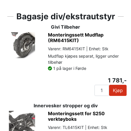
Bagasje div/ekstrautstyr
Givi Tilbehør
Monteringssett Mudflap
(RM6415KIT)
Varenr: RM6415KIT | Enhet: Stk
Mudflap kjøpes separat, ligger under
tilbehør
1 på lager i Førde
1 781,-
Kjøp
Innervesker stropper og div
Monteringssett for S250
verktøyboks
Varenr: TL6415KIT | Enhet: Stk