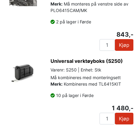
Merk:
Må monteres på venstre side av
PLO6415CAM/MK
2 på lager i Førde
843,-
Kjøp
Universal verktøyboks (S250)
Varenr: S250 | Enhet: Stk
Må kombineres med monteringsett
Merk:
Kombineres med TL6415KIT
10 på lager i Førde
1 480,-
Kjøp