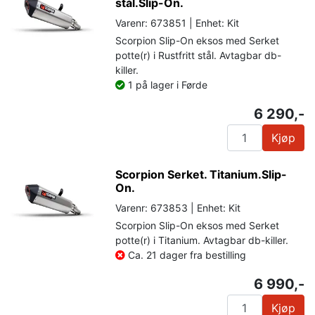
stål.Slip-On.
Varenr: 673851 | Enhet: Kit
Scorpion Slip-On eksos med Serket
potte(r) i Rustfritt stål. Avtagbar db-
killer.
1 på lager i Førde
6 290,-
Kjøp
Scorpion Serket. Titanium.Slip-
On.
Varenr: 673853 | Enhet: Kit
Scorpion Slip-On eksos med Serket
potte(r) i Titanium. Avtagbar db-killer.
Ca. 21 dager fra bestilling
6 990,-
Kjøp