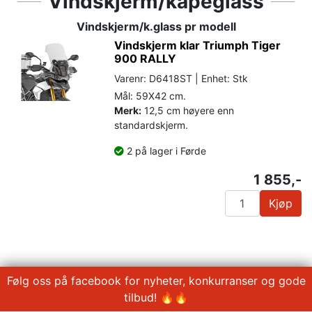
Vindskjerm/kåpeglass
Vindskjerm/k.glass pr modell
Vindskjerm klar Triumph Tiger
900 RALLY
Varenr: D6418ST | Enhet: Stk
Mål: 59X42 cm.
Merk:
12,5 cm høyere enn
standardskjerm.
2 på lager i Førde
1 855,-
Kjøp
Følg oss på facebook for nyheter, konkurranser og gode
tilbud! 🔥🔥