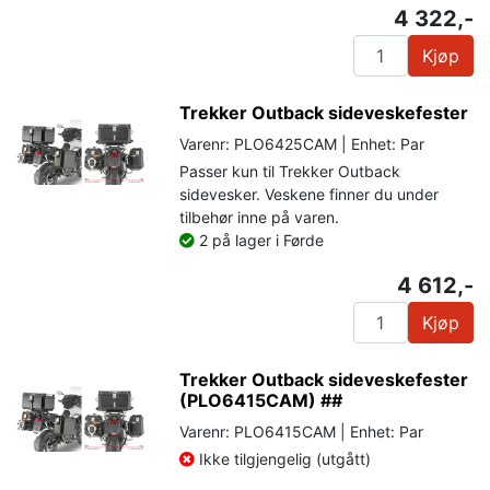
4 322,-
Kjøp
Trekker Outback sideveskefester
Varenr: PLO6425CAM | Enhet: Par
Passer kun til Trekker Outback
sidevesker. Veskene finner du under
tilbehør inne på varen.
2 på lager i Førde
4 612,-
Kjøp
Trekker Outback sideveskefester
(PLO6415CAM) ##
Varenr: PLO6415CAM | Enhet: Par
Ikke tilgjengelig (utgått)