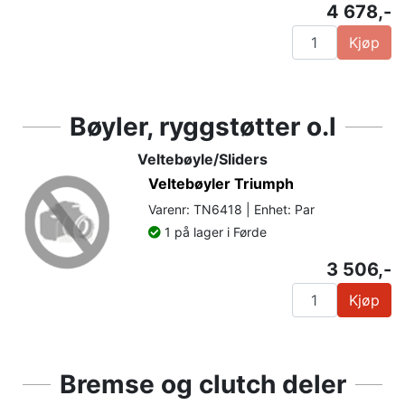
4 678,-
Kjøp
Bøyler, ryggstøtter o.l
Veltebøyle/Sliders
Veltebøyler Triumph
Varenr: TN6418 | Enhet: Par
1 på lager i Førde
3 506,-
Kjøp
Bremse og clutch deler