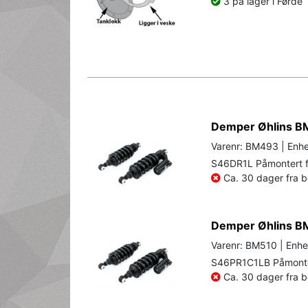
3 på lager i Førde
Demper Øhlins BM
Varenr: BM493 | Enhe
S46DR1L Påmontert f
Ca. 30 dager fra be
Demper Øhlins BM
Varenr: BM510 | Enhe
S46PR1C1LB Påmonter
Ca. 30 dager fra be