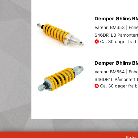
Demper Øhlins B
Varenr: BM653 | Enhe
S46DR1LB Påmontert 
Ca. 30 dager fra be
Demper Øhlins B
Varenr: BM654 | Enhe
S46DR1L Påmontert f
Ca. 30 dager fra be
Følg