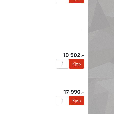
10 502,-
Kjøp
17 990,-
Kjøp