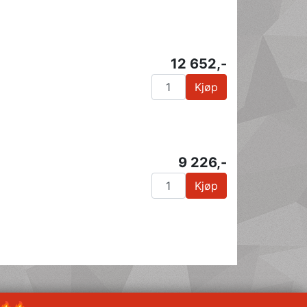
12 652,-
Kjøp
9 226,-
Kjøp
 🔥🔥