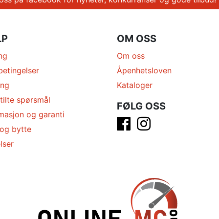
LP
OM OSS
ng
Om oss
betingelser
Åpenhetsloven
ing
Kataloger
tilte spørsmål
FØLG OSS
masjon og garanti
 og bytte
lser