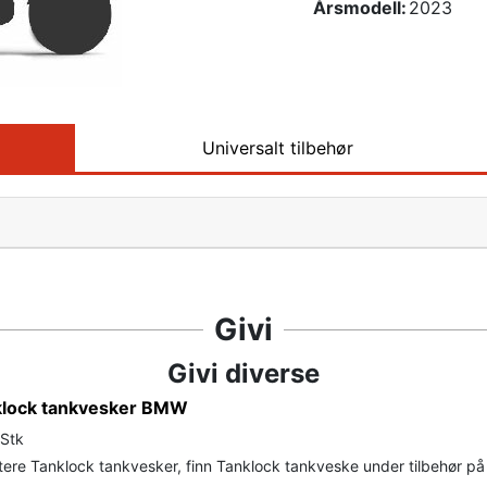
Årsmodell:
2023
Universalt tilbehør
Givi
Givi diverse
nklock tankvesker BMW
 Stk
ere Tanklock tankvesker, finn Tanklock tankveske under tilbehør på