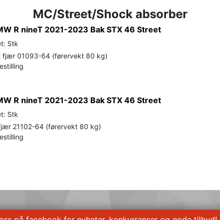
MC/Street/Shock absorber
MW R nineT 2021-2023 Bak STX 46 Street
t: Stk
fjær 01093-64 (førervekt 80 kg)
stilling
MW R nineT 2021-2023 Bak STX 46 Street
t: Stk
jær 21102-64 (førervekt 80 kg)
stilling
 oss på facebook for nyheter, konkurranser og gode tilbud!