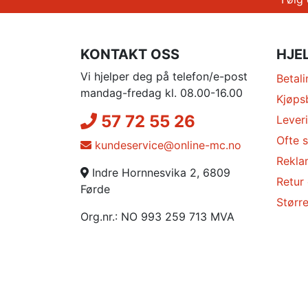
KONTAKT OSS
HJE
Vi hjelper deg på telefon/e-post
Betali
mandag-fredag kl. 08.00-16.00
Kjøps
57 72 55 26
Lever
Ofte s
kundeservice@online-mc.no
Rekla
Indre Hornnesvika 2, 6809
Retur
Førde
Større
Org.nr.: NO 993 259 713 MVA