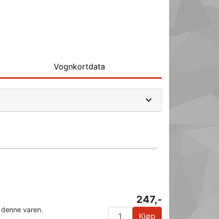
Vognkortdata
247,-
 denne varen.
Kjøp