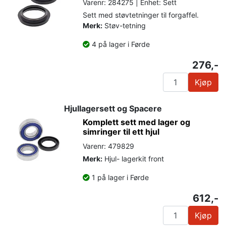
Varenr: 284275 | Enhet: Sett
Sett med støvtetninger til forgaffel.
Merk:
Støv-tetning
4 på lager i Førde
276,-
Kjøp
Hjullagersett og Spacere
Komplett sett med lager og
simringer til ett hjul
Varenr: 479829
Merk:
Hjul- lagerkit front
1 på lager i Førde
612,-
Kjøp