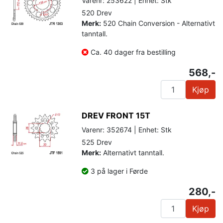
Varenr: 253622 | Enhet: Stk
520 Drev
Merk:
520 Chain Conversion - Alternativt
tanntall.
Ca. 40 dager fra bestilling
568,-
Kjøp
DREV FRONT 15T
Varenr: 352674 | Enhet: Stk
525 Drev
Merk:
Alternativt tanntall.
3 på lager i Førde
280,-
Kjøp