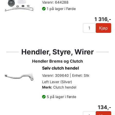
Varenr: 644288
1 på lager i Førde
1 316,-
Kjøp
Hendler, Styre, Wirer
Hendler Brems og Clutch
Sølv clutch hendel
Varenr: 309640 | Enhet: Stk
Left Lever (Silver)
Merk:
Clutch hendel
5 på lager i Førde
134,-