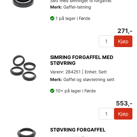
Sett med simringer til forgaffel.
Merk:
Gaffel-tetning
1 på lager i Førde
271,-
Kjøp
SIMRING FORGAFFEL MED
STØVRING
Varenr: 284251 | Enhet: Sett
Merk:
Gaffel og støvtetning sett
10+ på lager i Førde
553,-
Kjøp
STØVRING FORGAFFEL