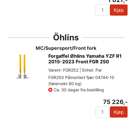
Kjøp
Öhlins
MC/Supersport/Front fork
Forgaffel Øhlins Yamaha YZF R1
2015-2023 Front FGR 250
Varenr: FGR252 | Enhet: Par
FGR250 Påmontert fjær 04744-10
(førervekt 80 kg)
Ca. 30 dager fra bestilling
75 226,-
Kjøp