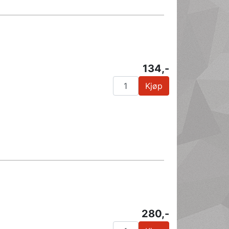
134,-
Kjøp
280,-