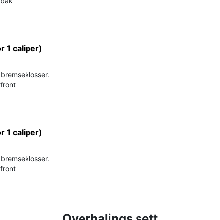
t bak
or 1 caliper)
r bremseklosser.
 front
or 1 caliper)
r bremseklosser.
 front
Overhalings sett