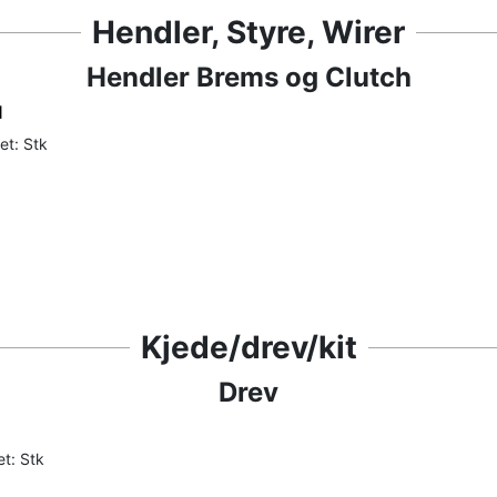
Hendler, Styre, Wirer
Hendler Brems og Clutch
l
et: Stk
Kjede/drev/kit
Drev
t: Stk