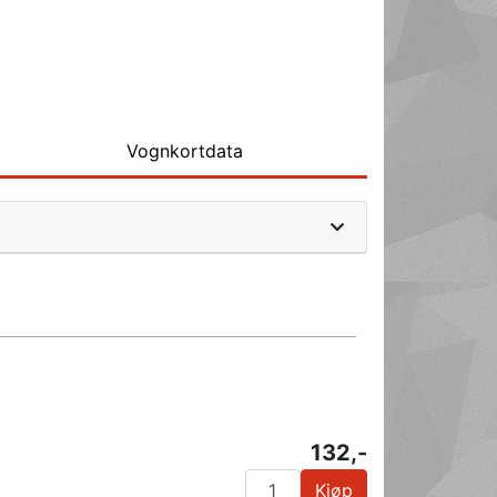
Vognkortdata
132,-
Kjøp