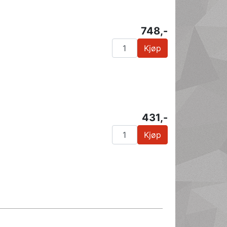
748,-
Kjøp
431,-
Kjøp