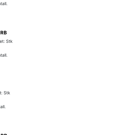
tall.
 RB
et: Stk
tall.
t: Stk
ll.