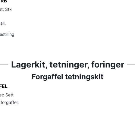
 RB
t: Stk
ll.
stilling
Lagerkit, tetninger, foringer
Forgaffel tetningskit
FEL
t: Sett
 forgaffel.