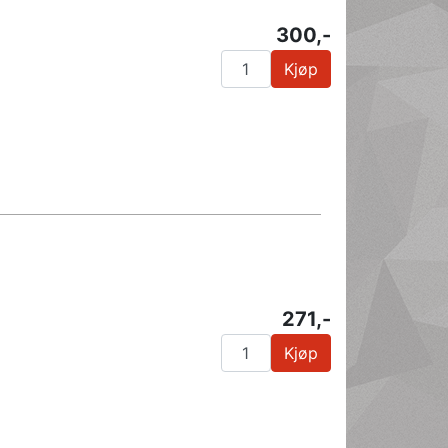
300,-
Kjøp
271,-
Kjøp