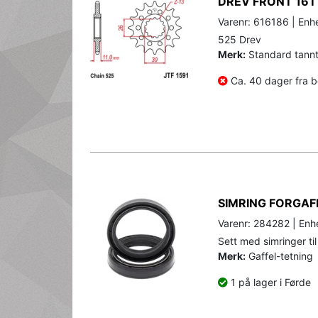
DREV FRONT 16T
Varenr: 616186 | Enhe
525 Drev
Merk:
Standard tannta
Ca. 40 dager fra be
SIMRING FORGAF
Varenr: 284282 | Enhe
Sett med simringer til
Merk:
Gaffel-tetning
1 på lager i Førde