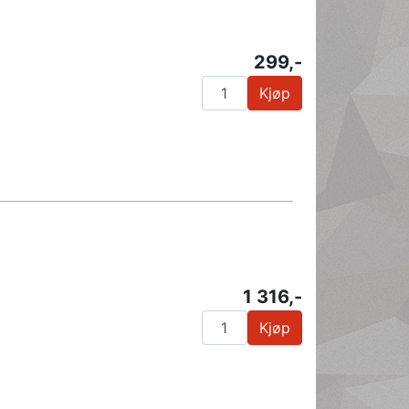
299,-
Kjøp
1 316,-
Kjøp