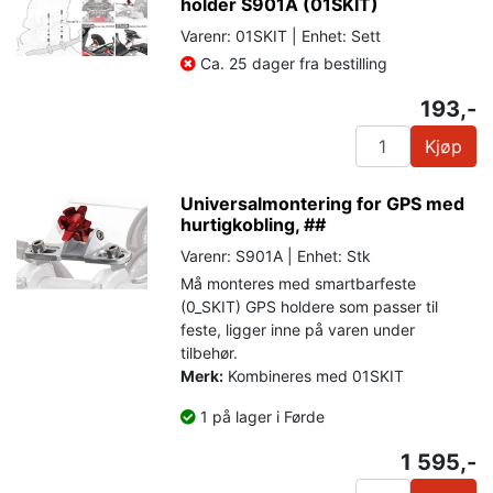
holder S901A (01SKIT)
Varenr: 01SKIT | Enhet: Sett
Ca. 25 dager fra bestilling
193,-
Kjøp
Universalmontering for GPS med
hurtigkobling, ##
Varenr: S901A | Enhet: Stk
Må monteres med smartbarfeste
(0_SKIT) GPS holdere som passer til
feste, ligger inne på varen under
tilbehør.
Merk:
Kombineres med 01SKIT
1 på lager i Førde
1 595,-