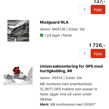
137,-
Kjøp
Mudguard NLA
Varenr: MG5126 | Enhet: Stk
1 på lager i Førde
1 726,-
Kjøp
Universalmontering for GPS med
hurtigkobling, ##
Varenr: S901A | Enhet: Stk
Må monteres med smartbarfeste
(0_SKIT) GPS holdere som passer til
feste, ligger inne på varen under
tilbehør.
Merk:
Må kombineres med 05SKIT