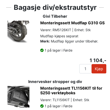
Bagasje div/ekstrautstyr
Givi Tilbehør
Monteringssett Mudflap G310 GS
Varenr: RM5126KIT | Enhet: Stk
Mudflap kjøpes separat
Merk:
Mudflap ligger under tilbehør.
1 på lager i Førde
1 104,-
Kjøp
Innervesker stropper og div
Monteringssett TL1156KIT til for
S250 verktøyboks
Varenr: TL1156KIT | Enhet: Stk
1 på lager i Førde