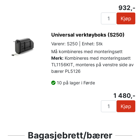
932,-
Kjøp
Universal verktøyboks (S250)
Varenr: S250 | Enhet: Stk
Må kombineres med monteringsett
Merk:
Kombineres med monteringssett
TL1156KIT, monteres på venstre side av
bærer PL5126
10 på lager i Førde
1 480,-
Kjøp
Bagasjebrett/bærer