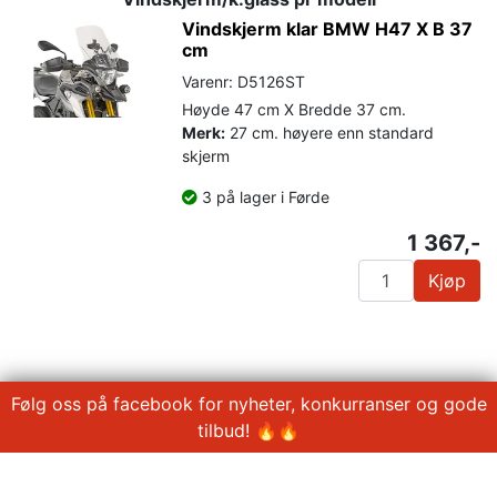
Vindskjerm klar BMW H47 X B 37
cm
Varenr: D5126ST
Høyde 47 cm X Bredde 37 cm.
Merk:
27 cm. høyere enn standard
skjerm
3 på lager i Førde
1 367,-
Kjøp
Følg oss på facebook for nyheter, konkurranser og gode
tilbud! 🔥🔥