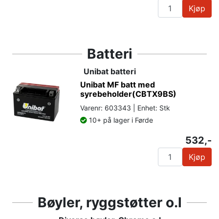
Kjøp
Batteri
Unibat batteri
Unibat MF batt med
syrebeholder(CBTX9BS)
Varenr: 603343 | Enhet: Stk
10+ på lager i Førde
532,-
Kjøp
Bøyler, ryggstøtter o.l