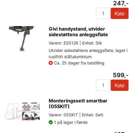
247,-
Kjøp
Givi handystand, utvider
sidestøttens anleggsflate
Varenr: ES5126 | Enhet: Stk
Utvider sidestøttens anleggsflate, laget i
rustfritt stål\aluminium
Ca. 25 dager fra bestilling
599,-
Kjøp
Monteringssett smartbar
(05SKIT)
Varenr: 05SKIT | Enhet: Sett
1 på lager i Førde