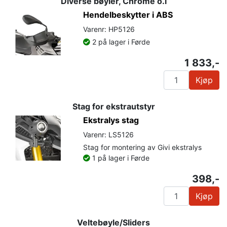
Diverse bøyler, Chrome o.l
Hendelbeskytter i ABS
Varenr: HP5126
2 på lager i Førde
1 833,-
Kjøp
Stag for ekstrautstyr
Ekstralys stag
Varenr: LS5126
Stag for montering av Givi ekstralys
1 på lager i Førde
398,-
Kjøp
Veltebøyle/Sliders