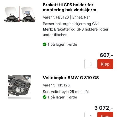
Brakett til GPS holder for
montering bak vindskjerm.
Varenr: FB5126 | Enhet: Par
Passer bak orginalskjerm og Givi
Merk:
Braketter og GPS holdere ligger
under tilbehør.
1 på lager i Førde
667,-
Kjøp
Veltebøyler BMW G 310 GS
Varenr: TN5126
Sort veltebøyle 25 mm stål
1 på lager i Førde
3 072,-
Kjøp