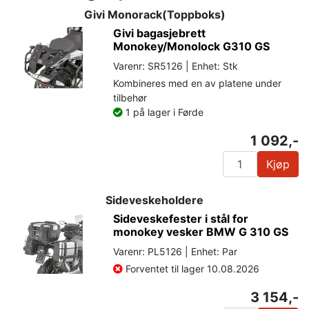
Givi Monorack(Toppboks)
Givi bagasjebrett
Monokey/Monolock G310 GS
Varenr: SR5126 | Enhet: Stk
Kombineres med en av platene under
tilbehør
1 på lager i Førde
1 092,-
Kjøp
Sideveskeholdere
Sideveskefester i stål for
monokey vesker BMW G 310 GS
Varenr: PL5126 | Enhet: Par
Forventet til lager 10.08.2026
3 154,-