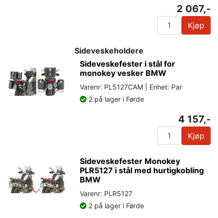
2 067,-
Kjøp
Sideveskeholdere
Sideveskefester i stål for
monokey vesker BMW
Varenr: PL5127CAM | Enhet: Par
2 på lager i Førde
4 157,-
Kjøp
Sideveskefester Monokey
PLR5127 i stål med hurtigkobling
BMW
Varenr: PLR5127
2 på lager i Førde