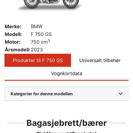
Merke:
BMW
Modell:
F 750 GS
3
Motor:
750 cm
Årsmodell:
2023
Produkter til F 750 GS
Universalt tilbehør
Vognkortdata
Kategorier for denne modellen
Bagasjebrett/bærer