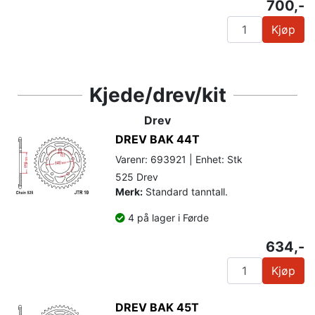
700,-
Kjøp
Kjede/drev/kit
Drev
DREV BAK 44T
Varenr: 693921 | Enhet: Stk
525 Drev
Merk:
Standard tanntall.
4 på lager i Førde
634,-
Kjøp
DREV BAK 45T