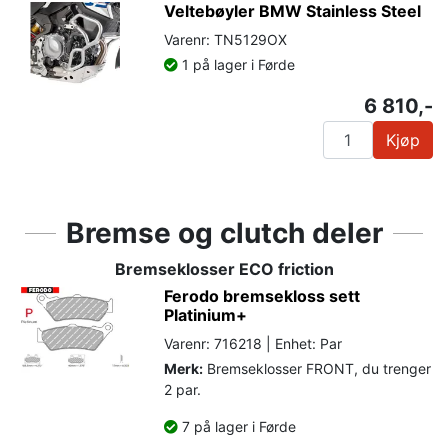
Veltebøyler BMW Stainless Steel
Varenr: TN5129OX
1 på lager i Førde
6 810,-
Kjøp
Bremse og clutch deler
Bremseklosser ECO friction
Ferodo bremsekloss sett
Platinium+
Varenr: 716218 | Enhet: Par
Merk:
Bremseklosser FRONT, du trenger
2 par.
7 på lager i Førde