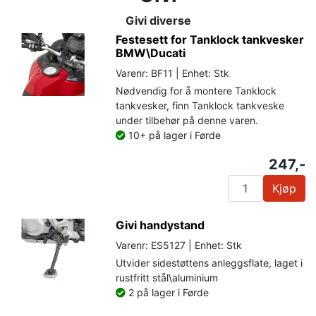
Givi diverse
Festesett for Tanklock tankvesker
BMW\Ducati
Varenr: BF11 | Enhet: Stk
Nødvendig for å montere Tanklock
tankvesker, finn Tanklock tankveske
under tilbehør på denne varen.
10+ på lager i Førde
247,-
Kjøp
Givi handystand
Varenr: ES5127 | Enhet: Stk
Utvider sidestøttens anleggsflate, laget i
rustfritt stål\aluminium
2 på lager i Førde