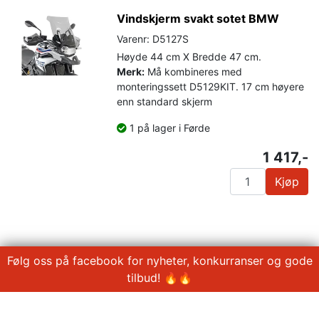
Vindskjerm svakt sotet BMW
Varenr: D5127S
Høyde 44 cm X Bredde 47 cm.
Merk:
Må kombineres med
monteringssett D5129KIT. 17 cm høyere
enn standard skjerm
1 på lager i Førde
1 417,-
Kjøp
Følg oss på facebook for nyheter, konkurranser og gode
tilbud! 🔥🔥