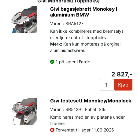
Givi Monorack(Toppboks)
Givi bagasjebrett Monokey i
aluminium BMW
Varenr: SRA5127
Kan ikke kombineres med bremselys
eller fjernkontroll i toppboks.
Merk:
Kan kun monteres på orginal
aluminiumsbærer.
1 på lager i Førde
2 827,-
Kjøp
Givi festesett Monokey/Monolock
Varenr: SR5129 | Enhet: Stk
Kombineres med en av platene under
tilbehør
Forventet til lager 11.09.2026