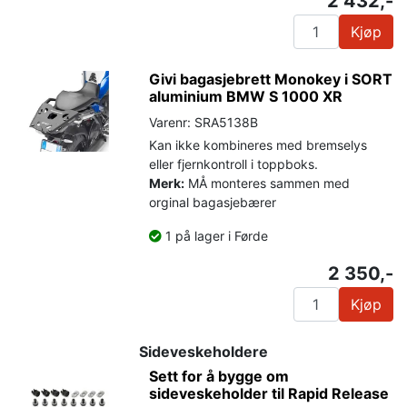
2 432,-
Kjøp
Givi bagasjebrett Monokey i SORT
aluminium BMW S 1000 XR
Varenr: SRA5138B
Kan ikke kombineres med bremselys
eller fjernkontroll i toppboks.
Merk:
MÅ monteres sammen med
orginal bagasjebærer
1 på lager i Førde
2 350,-
Kjøp
Sideveskeholdere
Sett for å bygge om
sideveskeholder til Rapid Release