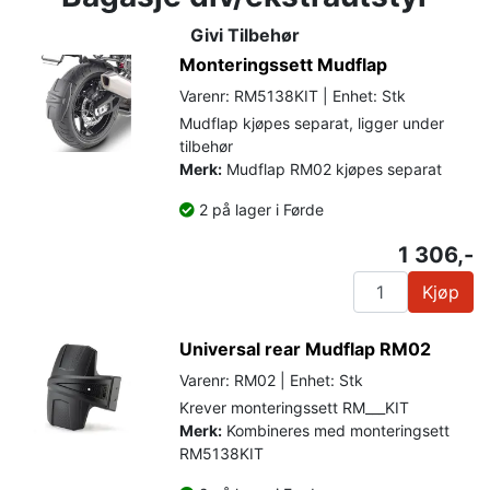
Givi Tilbehør
Monteringssett Mudflap
Varenr: RM5138KIT | Enhet: Stk
Mudflap kjøpes separat, ligger under
tilbehør
Merk:
Mudflap RM02 kjøpes separat
2 på lager i Førde
1 306,-
Kjøp
Universal rear Mudflap RM02
Varenr: RM02 | Enhet: Stk
Krever monteringssett RM___KIT
Merk:
Kombineres med monteringsett
RM5138KIT