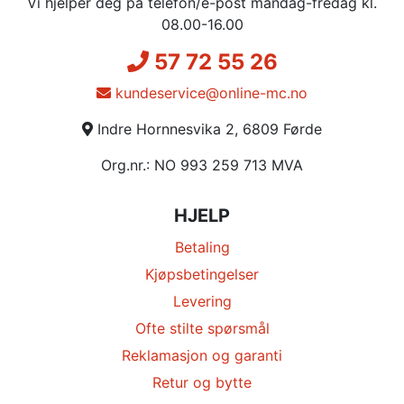
Vi hjelper deg på telefon/e-post mandag-fredag kl.
08.00-16.00
57 72 55 26
kundeservice@online-mc.no
Indre Hornnesvika 2, 6809 Førde
Org.nr.: NO 993 259 713 MVA
HJELP
Betaling
Kjøpsbetingelser
Levering
Ofte stilte spørsmål
Reklamasjon og garanti
Retur og bytte