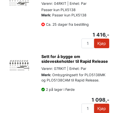
Varenr: 04RKIT | Enhet: Par
Passer kun PLX5138
Merk:
Passer kun PLX5138
Ca. 25 dager fra bestilling
1 416,-
Kjøp
Sett for å bygge om
sideveskeholder til Rapid Release
Varenr: 07RKIT | Enhet: Par
Merk:
Ombygningsett for PLO5138MK
og PLO5138CAM til Rapid Release.
2 på lager i Førde
1 098,-
Kjøp