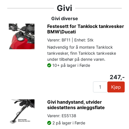
Givi
Givi diverse
Festesett for Tanklock tankvesker
BMW\Ducati
Varenr: BF11 | Enhet: Stk
Nødvendig for å montere Tanklock
tankvesker, finn Tanklock tankveske
under tilbehør på denne varen.
10+ på lager i Førde
247,-
Kjøp
Givi handystand, utvider
sidestøttens anleggsflate
Varenr: ES5138
2 på lager i Førde