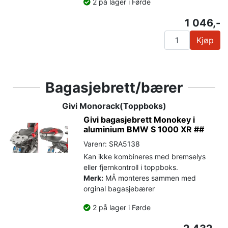
2 på lager i Førde
1 046,-
Kjøp
Bagasjebrett/bærer
Givi Monorack(Toppboks)
Givi bagasjebrett Monokey i
aluminium BMW S 1000 XR ##
Varenr: SRA5138
Kan ikke kombineres med bremselys
eller fjernkontroll i toppboks.
Merk:
MÅ monteres sammen med
orginal bagasjebærer
2 på lager i Førde