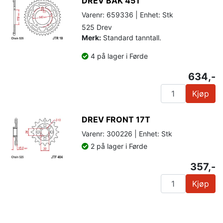
DREV BAK 45T
Varenr: 659336 | Enhet: Stk
525 Drev
Merk:
Standard tanntall.
4 på lager i Førde
634,-
Kjøp
DREV FRONT 17T
Varenr: 300226 | Enhet: Stk
2 på lager i Førde
357,-
Kjøp