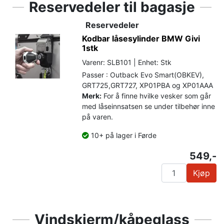
Reservedeler til bagasje
Reservedeler
Kodbar låsesylinder BMW Givi
1stk
Varenr: SLB101 | Enhet: Stk
Passer : Outback Evo Smart(OBKEV),
GRT725,GRT727, XP01PBA og XP01AAA
Merk:
For å finne hvilke vesker som går
med låseinnsatsen se under tilbehør inne
på varen.
10+ på lager i Førde
549,-
Kjøp
Vindskjerm/kåpeglass