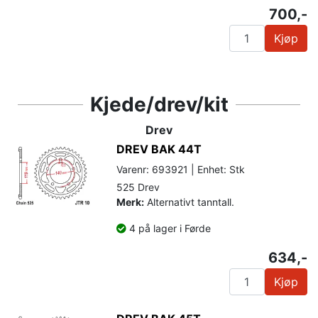
700,-
Kjøp
Kjede/drev/kit
Drev
DREV BAK 44T
Varenr: 693921 | Enhet: Stk
525 Drev
Merk:
Alternativt tanntall.
4 på lager i Førde
634,-
Kjøp