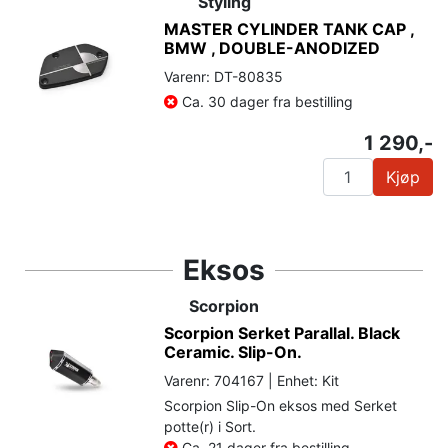
Styling
MASTER CYLINDER TANK CAP ,
BMW , DOUBLE-ANODIZED
Varenr: DT-80835
Ca. 30 dager fra bestilling
1 290,-
Kjøp
Eksos
Scorpion
Scorpion Serket Parallal. Black
Ceramic. Slip-On.
Varenr: 704167 | Enhet: Kit
Scorpion Slip-On eksos med Serket
potte(r) i Sort.
Ca. 21 dager fra bestilling