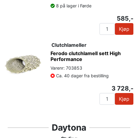
8 på lager i Førde
585,-
Kjøp
Clutchlameller
Ferodo clutchlamell sett High
Performance
Varenr: 703853
Ca. 40 dager fra bestilling
3 728,-
Kjøp
Daytona