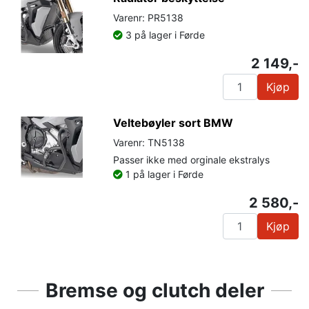
Varenr: PR5138
3 på lager i Førde
2 149,-
Kjøp
Veltebøyler sort BMW
Varenr: TN5138
Passer ikke med orginale ekstralys
1 på lager i Førde
2 580,-
Kjøp
Bremse og clutch deler