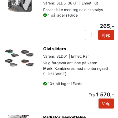
Varenr: SLD5138KIT | Enhet: Kit
Passer ikke med orginale ekstralys
1 på lager i Førde
265,-
Kjøp
Givi sliders
Varenr: SLD01 | Enhet: Par
Velg fargevariant inne på varen
Merk:
Kombineres med monteringsett
SLD5138KIT)
10+ på lager i Førde
1 570,-
Fra
Velg
Radiator beskyttelse