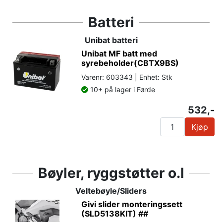
Batteri
Unibat batteri
Unibat MF batt med
syrebeholder(CBTX9BS)
Varenr: 603343 | Enhet: Stk
10+ på lager i Førde
532,-
Kjøp
Bøyler, ryggstøtter o.l
Veltebøyle/Sliders
Givi slider monteringssett
(SLD5138KIT) ##