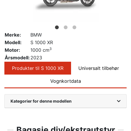
Merke:
BMW
Modell:
S 1000 XR
3
Motor:
1000 cm
Årsmodell:
2023
Produkter til S 1000 XR
Universalt tilbehør
Vognkortdata
Kategorier for denne modellen
Bagasje div/ekstrautstyr