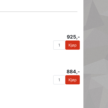
925,-
Kjøp
884,-
Kjøp