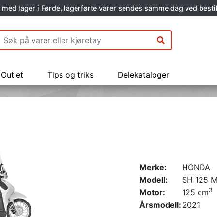
 med lager i Førde, lagerførte varer sendes samme dag ved bestil
Outlet
Tips og triks
Delekataloger
Merke:
HONDA
Modell:
SH 125 
3
Motor:
125 cm
Årsmodell:
2021