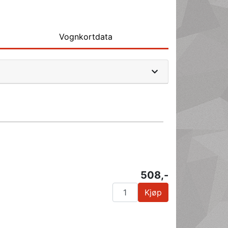
Vognkortdata
508,-
Kjøp