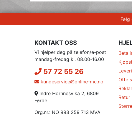
Følg
KONTAKT OSS
HJE
Vi hjelper deg på telefon/e-post
Betali
mandag-fredag kl. 08.00-16.00
Kjøps
57 72 55 26
Lever
Ofte s
kundeservice@online-mc.no
Rekla
Indre Hornnesvika 2, 6809
Retur
Førde
Større
Org.nr.: NO 993 259 713 MVA