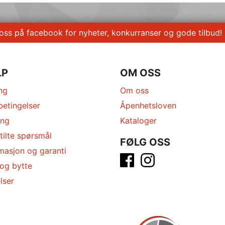
 oss på facebook for nyheter, konkurranser og gode tilbud!
LP
OM OSS
ng
Om oss
betingelser
Åpenhetsloven
ing
Kataloger
tilte spørsmål
FØLG OSS
masjon og garanti
 og bytte
lser