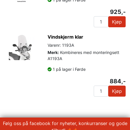
925,-
Kjøp
Vindskjerm klar
Varenr: 1193A
Merk:
Kombineres med monteringsett
A1193A
1 på lager i Førde
884,-
Kjøp
Følg oss på facebook for nyheter, konkurranser og gode