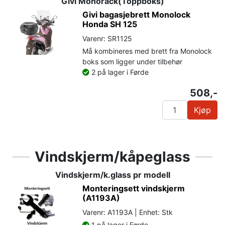
Givi Monorack(Toppboks)
Givi bagasjebrett Monolock
Honda SH 125
Varenr: SR1125
Må kombineres med brett fra Monolock
boks som ligger under tilbehør
2 på lager i Førde
508,-
Kjøp
Vindskjerm/kåpeglass
Vindskjerm/k.glass pr modell
Monteringsett vindskjerm
(A1193A)
Varenr: A1193A | Enhet: Stk
1 på lager i Førde