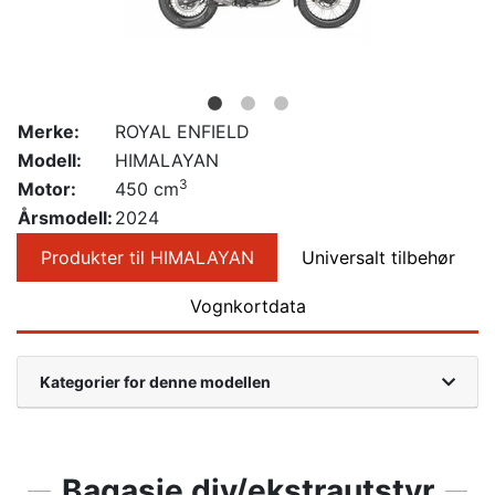
Merke:
ROYAL ENFIELD
Modell:
HIMALAYAN
3
Motor:
450 cm
Årsmodell:
2024
Produkter til HIMALAYAN
Universalt tilbehør
Vognkortdata
Kategorier for denne modellen
Bagasje div/ekstrautstyr