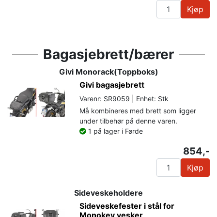
Kjøp
Bagasjebrett/bærer
Givi Monorack(Toppboks)
Givi bagasjebrett
Varenr: SR9059 | Enhet: Stk
Må kombineres med brett som ligger
under tilbehør på denne varen.
1 på lager i Førde
854,-
Kjøp
Sideveskeholdere
Sideveskefester i stål for
Monokey vesker