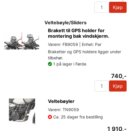
Kjøp
Veltebøyle/Sliders
Brakett til GPS holder for
montering bak vindskjerm.
Varenr: FB9059 | Enhet: Par
Braketter og GPS holdere ligger under
tilbehør.
1 på lager i Førde
740,-
Kjøp
Veltebøyler
Varenr: TN9059
Ca. 25 dager fra bestilling
1 910,-