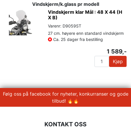
Vindskjerm/k.glass pr modell
Vindskjerm klar Mål : 48 X 44 (H
X B)
Varenr: D9059ST
27 cm. høyere enn standard vindskjerm
Ca. 25 dager fra bestilling
1 589,-
Kjøp
Følg oss på facebook for nyheter, konkurranser og gode
tilbud! 🔥🔥
KONTAKT OSS