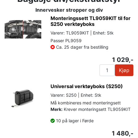
Innervesker stropper og div
Monteringssett TL9059KIT til for
S250 verktøyboks
Varenr: TL9059KIT | Enhet: Stk
Passer PL9059
Ca. 25 dager fra bestilling
1 029,-
Kjøp
Universal verktøyboks (S250)
Varenr: S250 | Enhet: Stk
Må kombineres med monteringsett
Merk:
Krever monteringsett TL9059KIT
10 på lager i Førde
1 480,-