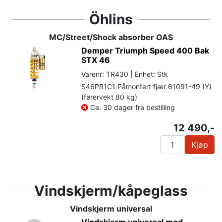
Öhlins
MC/Street/Shock absorber OAS
Demper Triumph Speed 400 Bak
STX 46
Varenr: TR430 | Enhet: Stk
S46PR1C1 Påmontert fjær 61091-49 (Y)
(førervekt 80 kg)
Ca. 30 dager fra bestilling
12 490,-
Kjøp
Vindskjerm/kåpeglass
Vindskjerm universal
Vindskjerm universal med