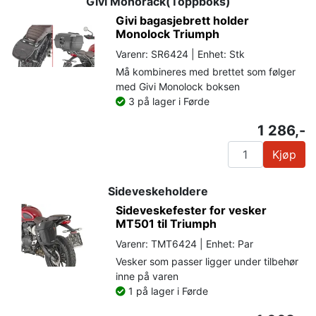
Givi Monorack(Toppboks)
Givi bagasjebrett holder
Monolock Triumph
Varenr: SR6424 | Enhet: Stk
Må kombineres med brettet som følger
med Givi Monolock boksen
3 på lager i Førde
1 286,-
Kjøp
Sideveskeholdere
Sideveskefester for vesker
MT501 til Triumph
Varenr: TMT6424 | Enhet: Par
Vesker som passer ligger under tilbehør
inne på varen
1 på lager i Førde