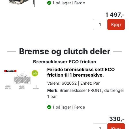
1 på lager i Førde
1 497,-
Kjøp
Bremse og clutch deler
Bremseklosser ECO friction
Ferodo bremsekloss sett ECO
friction til 1 bremseskive.
Varenr: 602652 | Enhet: Par
Merk:
Bremseklosser FRONT, du trenger
1 par.
1 på lager i Førde
330,-
Kjøp