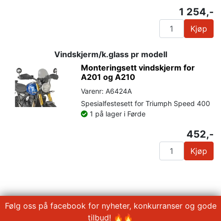
1 254,-
Kjøp
Vindskjerm/k.glass pr modell
Monteringsett vindskjerm for
A201 og A210
Varenr: A6424A
Spesialfestesett for Triumph Speed 400
1 på lager i Førde
452,-
Kjøp
Følg oss på facebook for nyheter, konkurranser og gode
tilbud! 🔥🔥