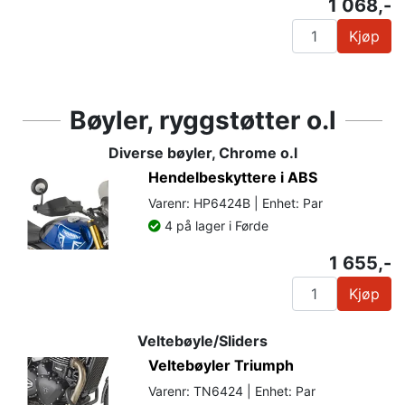
1 068,-
Kjøp
Bøyler, ryggstøtter o.l
Diverse bøyler, Chrome o.l
Hendelbeskyttere i ABS
Varenr: HP6424B | Enhet: Par
4 på lager i Førde
1 655,-
Kjøp
Veltebøyle/Sliders
Veltebøyler Triumph
Varenr: TN6424 | Enhet: Par