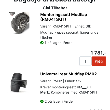
Givi Tilbehør
Monteringssett Mudflap
(RM6415KIT)
Varenr: RM6415KIT | Enhet: Stk
Mudflap kjøpes separat, ligger under
tilbehør
1 på lager i Førde
1 781,-
Kjøp
Universal rear Mudflap RM02
Varenr: RM02 | Enhet: Stk
Krever monteringssett RM___KIT
Merk:
Kombineres med RM6415KIT
2 på lager i Førde