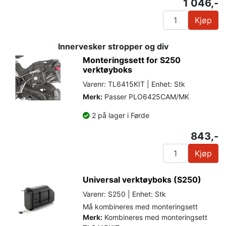
1 046,-
Kjøp
Innervesker stropper og div
Monteringssett for S250
verktøyboks
Varenr: TL6415KIT | Enhet: Stk
Merk:
Passer PLO6425CAM/MK
2 på lager i Førde
843,-
Kjøp
Universal verktøyboks (S250)
Varenr: S250 | Enhet: Stk
Må kombineres med monteringsett
Merk:
Kombineres med monteringsett