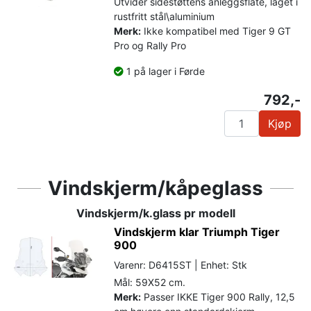
Utvider sidestøttens anleggsflate, laget i
rustfritt stål\aluminium
Merk:
Ikke kompatibel med Tiger 9 GT
Pro og Rally Pro
1 på lager i Førde
792,-
Kjøp
Vindskjerm/kåpeglass
Vindskjerm/k.glass pr modell
Vindskjerm klar Triumph Tiger
900
Varenr: D6415ST | Enhet: Stk
Mål: 59X52 cm.
Merk:
Passer IKKE Tiger 900 Rally, 12,5