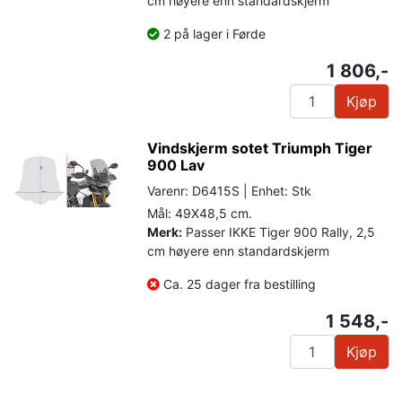
cm høyere enn standardskjerm
2 på lager i Førde
1 806,-
Kjøp
Vindskjerm sotet Triumph Tiger
900 Lav
Varenr: D6415S | Enhet: Stk
Mål: 49X48,5 cm.
Merk:
Passer IKKE Tiger 900 Rally, 2,5
cm høyere enn standardskjerm
Ca. 25 dager fra bestilling
1 548,-
Kjøp