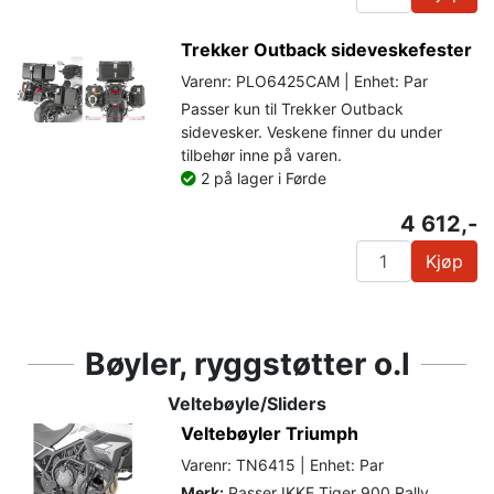
Trekker Outback sideveskefester
Varenr: PLO6425CAM | Enhet: Par
Passer kun til Trekker Outback
sidevesker. Veskene finner du under
tilbehør inne på varen.
2 på lager i Førde
4 612,-
Kjøp
Bøyler, ryggstøtter o.l
Veltebøyle/Sliders
Veltebøyler Triumph
Varenr: TN6415 | Enhet: Par
Merk:
Passer IKKE Tiger 900 Rally