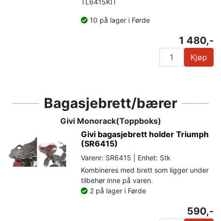
TL6415KIT
10 på lager i Førde
1 480,-
Kjøp
Bagasjebrett/bærer
Givi Monorack(Toppboks)
Givi bagasjebrett holder Triumph
(SR6415)
Varenr: SR6415 | Enhet: Stk
Kombineres med brett som ligger under
tilbehør inne på varen.
2 på lager i Førde
590,-