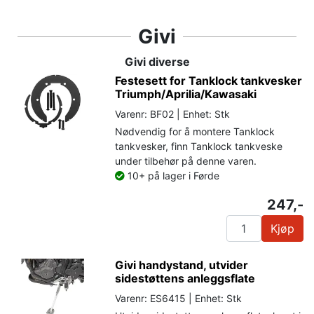
Givi
Givi diverse
Festesett for Tanklock tankvesker
Triumph/Aprilia/Kawasaki
Varenr: BF02 | Enhet: Stk
Nødvendig for å montere Tanklock
tankvesker, finn Tanklock tankveske
under tilbehør på denne varen.
10+ på lager i Førde
247,-
Kjøp
Givi handystand, utvider
sidestøttens anleggsflate
Varenr: ES6415 | Enhet: Stk