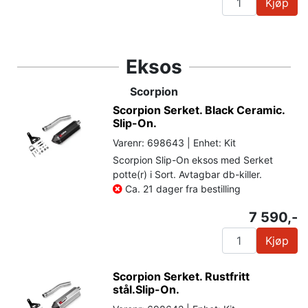
Kjøp
Eksos
Scorpion
Scorpion Serket. Black Ceramic.
Slip-On.
Varenr: 698643 | Enhet: Kit
Scorpion Slip-On eksos med Serket
potte(r) i Sort. Avtagbar db-killer.
Ca. 21 dager fra bestilling
7 590,-
Kjøp
Scorpion Serket. Rustfritt
stål.Slip-On.