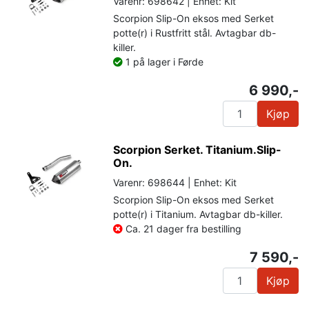
Varenr: 698642 | Enhet: Kit
Scorpion Slip-On eksos med Serket
potte(r) i Rustfritt stål. Avtagbar db-
killer.
1 på lager i Førde
6 990,-
Kjøp
Scorpion Serket. Titanium.Slip-
On.
Varenr: 698644 | Enhet: Kit
Scorpion Slip-On eksos med Serket
potte(r) i Titanium. Avtagbar db-killer.
Ca. 21 dager fra bestilling
7 590,-
Kjøp