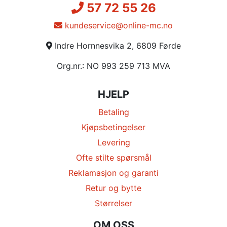
57 72 55 26
kundeservice@online-mc.no
Indre Hornnesvika 2, 6809 Førde
Org.nr.: NO 993 259 713 MVA
HJELP
Betaling
Kjøpsbetingelser
Levering
Ofte stilte spørsmål
Reklamasjon og garanti
Retur og bytte
Størrelser
OM OSS