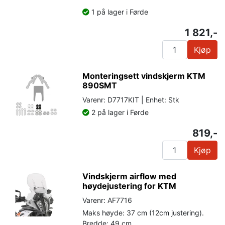
1 på lager i Førde
1 821,-
Kjøp
Monteringsett vindskjerm KTM
890SMT
Varenr: D7717KIT | Enhet: Stk
2 på lager i Førde
819,-
Kjøp
Vindskjerm airflow med
høydejustering for KTM
Varenr: AF7716
Maks høyde: 37 cm (12cm justering).
Bredde: 49 cm