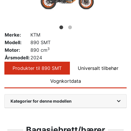
Merke:
KTM
Modell:
890 SMT
3
Motor:
890 cm
Årsmodell:
2024
Produkter til 890 SMT
Universalt tilbehør
Vognkortdata
Kategorier for denne modellen
Bagasjebrett/bærer