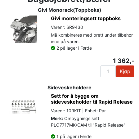
Givi Monorack(Toppboks)
Givi monteringsett toppboks
Varenr: SR9430
Må kombineres med brett under tilbehør
inne på varen.
2 på lager i Førde
1 362,-
Kjøp
Sideveskeholdere
Sett for å bygge om
sideveskeholder til Rapid Release
Varenr: 10RKIT | Enhet: Par
Merk:
Ombygnings sett
PLO7717MK/CAM til "Rapid Release"
1 på lager i Førde