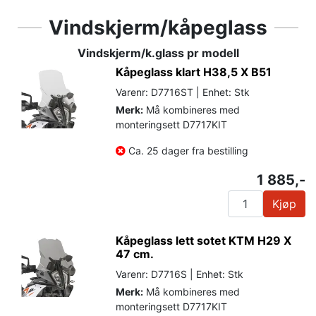
Vindskjerm/kåpeglass
Vindskjerm/k.glass pr modell
Kåpeglass klart H38,5 X B51
Varenr: D7716ST | Enhet: Stk
Merk:
Må kombineres med
monteringsett D7717KIT
Ca. 25 dager fra bestilling
1 885,-
Kjøp
Kåpeglass lett sotet KTM H29 X
47 cm.
Varenr: D7716S | Enhet: Stk
Merk:
Må kombineres med
monteringsett D7717KIT