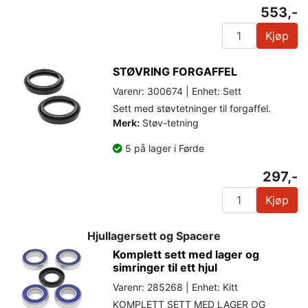
553,-
Kjøp
STØVRING FORGAFFEL
Varenr: 300674 | Enhet: Sett
Sett med støvtetninger til forgaffel.
Merk:
Støv-tetning
5 på lager i Førde
297,-
Kjøp
Hjullagersett og Spacere
Komplett sett med lager og
simringer til ett hjul
Varenr: 285268 | Enhet: Kitt
KOMPLETT SETT MED LAGER OG