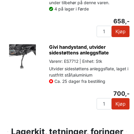
under tilbehør på denne varen.
4 på lager i Førde
658,-
Kjøp
Givi handystand, utvider
sidestøttens anleggsflate
Varenr: ES7712 | Enhet: Stk
Utvider sidestøttens anleggsflate, laget i
rustfritt stål\aluminium
Ca. 25 dager fra bestilling
700,-
Kjøp
Lagerkit, tetninger, foringer