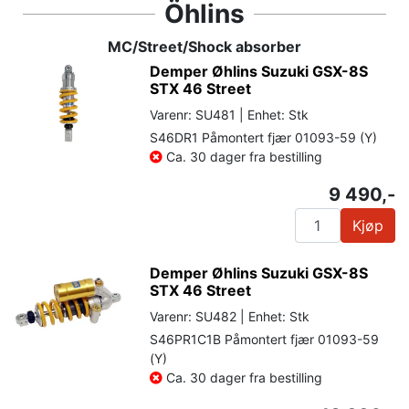
Öhlins
MC/Street/Shock absorber
Demper Øhlins Suzuki GSX-8S
STX 46 Street
Varenr: SU481 | Enhet: Stk
S46DR1 Påmontert fjær 01093-59 (Y)
Ca. 30 dager fra bestilling
9 490,-
Kjøp
Demper Øhlins Suzuki GSX-8S
STX 46 Street
Varenr: SU482 | Enhet: Stk
S46PR1C1B Påmontert fjær 01093-59
(Y)
Ca. 30 dager fra bestilling