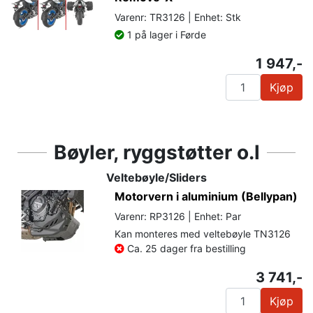
Varenr: TR3126 | Enhet: Stk
1 på lager i Førde
1 947,-
Kjøp
Bøyler, ryggstøtter o.l
Veltebøyle/Sliders
Motorvern i aluminium (Bellypan)
Varenr: RP3126 | Enhet: Par
Kan monteres med veltebøyle TN3126
Ca. 25 dager fra bestilling
3 741,-
Kjøp