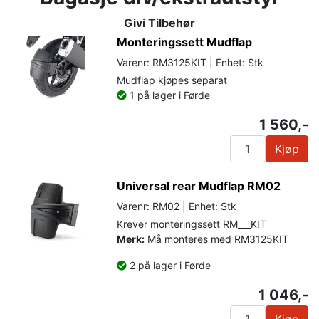
Givi Tilbehør
Monteringssett Mudflap
Varenr: RM3125KIT | Enhet: Stk
Mudflap kjøpes separat
1 på lager i Førde
1 560,-
Kjøp
Universal rear Mudflap RM02
Varenr: RM02 | Enhet: Stk
Krever monteringssett RM___KIT
Merk:
Må monteres med RM3125KIT
2 på lager i Førde
1 046,-
Kjøp