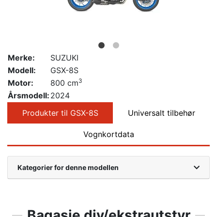
Merke:
SUZUKI
Modell:
GSX-8S
3
Motor:
800 cm
Årsmodell:
2024
Produkter til GSX-8S
Universalt tilbehør
Vognkortdata
Kategorier for denne modellen
Bagasje div/ekstrautstyr