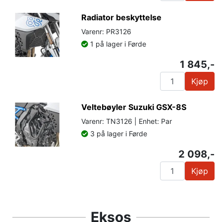
Radiator beskyttelse
Varenr: PR3126
1 på lager i Førde
1 845,-
Kjøp
Veltebøyler Suzuki GSX-8S
Varenr: TN3126 | Enhet: Par
3 på lager i Førde
2 098,-
Kjøp
Eksos