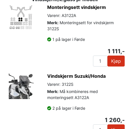
Monteringsett vindskjerm
Varenr: A3122A
Merk:
Monteringsett for vindskjerm
3122S
1 på lager i Førde
1 111,-
Kjøp
Vindskjerm Suzuki/Honda
Varenr: 3122S
Merk:
Må kombineres med
monteringsett A3122A
2 på lager i Førde
1 260,-