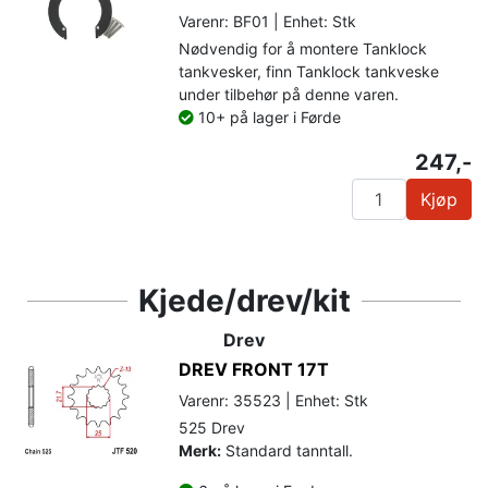
Varenr: BF01 | Enhet: Stk
Nødvendig for å montere Tanklock
tankvesker, finn Tanklock tankveske
under tilbehør på denne varen.
10+ på lager i Førde
247,-
Kjøp
Kjede/drev/kit
Drev
DREV FRONT 17T
Varenr: 35523 | Enhet: Stk
525 Drev
Merk:
Standard tanntall.