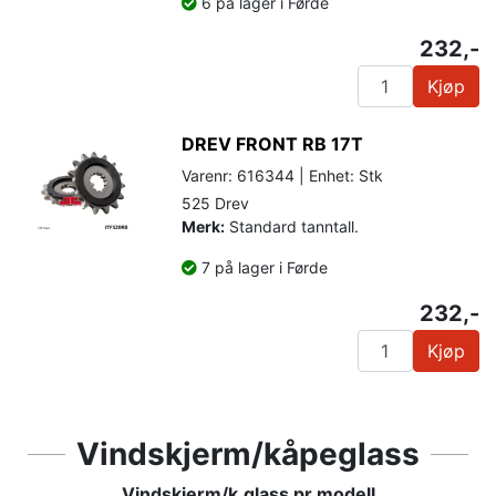
6 på lager i Førde
232,-
Kjøp
DREV FRONT RB 17T
Varenr: 616344 | Enhet: Stk
525 Drev
Merk:
Standard tanntall.
7 på lager i Førde
232,-
Kjøp
Vindskjerm/kåpeglass
Vindskjerm/k.glass pr modell