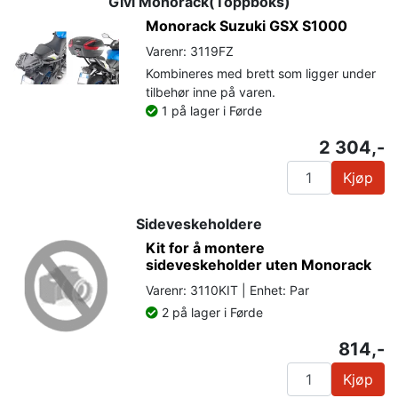
Givi Monorack(Toppboks)
Monorack Suzuki GSX S1000
Varenr: 3119FZ
Kombineres med brett som ligger under
tilbehør inne på varen.
1 på lager i Førde
2 304,-
Kjøp
Sideveskeholdere
Kit for å montere
sideveskeholder uten Monorack
Varenr: 3110KIT | Enhet: Par
2 på lager i Førde
814,-
Kjøp